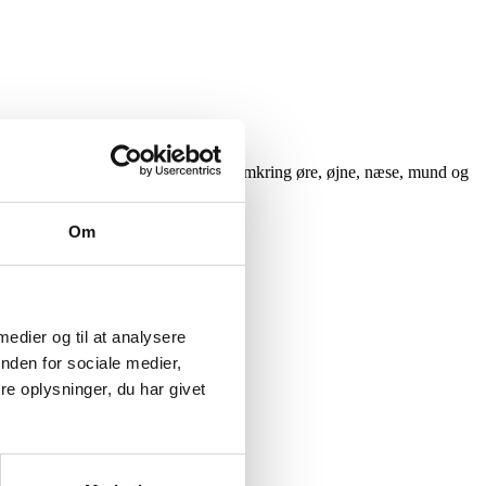
a og svampe sporer, sikkert at bruge omkring øre, øjne, næse, mund og
Om
 medier og til at analysere
nden for sociale medier,
e oplysninger, du har givet