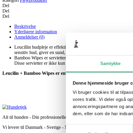
Kategori
Plejeprodukter
Del
Del
Del
Beskrivelse
Yderligere information
Anmeldelser (0)
Leucillin hudpleje er effektiv på alle pattedyr, fugle og repti
sensitiv hud, giver en sund, kløe-fri hud.
Bamboo Wipes er servietter lavet af bæredygtig bambus, der akt
Disse servietter er ikke kun miljøvenlige, men også utrolig eff
Samtykke
Leucilin + Bamboo Wipes er en perfekt kombi.
Denne hjemmeside bruger c
Vi bruger cookies til at tilpas
vores trafik. Vi deler også 
annonceringspartnere og anal
dem, eller som de har indsaml
Alt til hunden - Din professionelle hundeekspert
Vi levere til Danmark - Sverige - Norge
Samtykkevalg