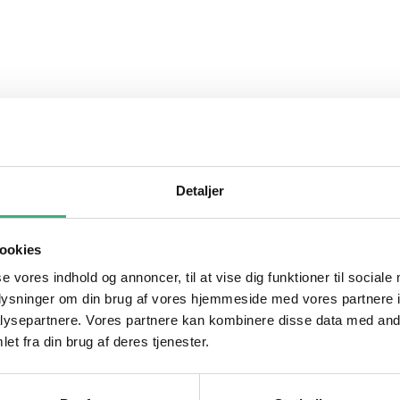
ler. Arbejder i harmoni med kroppens immunsystem, dræber bakterier, vir
iveres ved kontakt med vand eller Leucillin.
ektive og nemme at bruge.
Detaljer
ookies
se vores indhold og annoncer, til at vise dig funktioner til sociale
oplysninger om din brug af vores hjemmeside med vores partnere i
ysepartnere. Vores partnere kan kombinere disse data med andr
et fra din brug af deres tjenester.