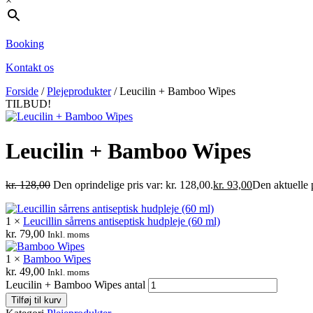
×
Booking
Kontakt os
Forside
/
Plejeprodukter
/ Leucilin + Bamboo Wipes
TILBUD!
Leucilin + Bamboo Wipes
kr.
128,00
Den oprindelige pris var: kr. 128,00.
kr.
93,00
Den aktuelle p
1 ×
Leucillin sårrens antiseptisk hudpleje (60 ml)
kr.
79,00
Inkl. moms
1 ×
Bamboo Wipes
kr.
49,00
Inkl. moms
Leucilin + Bamboo Wipes antal
Tilføj til kurv