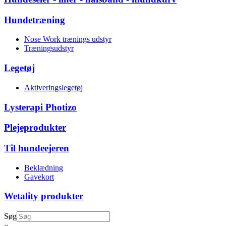
Hundetræning
Nose Work trænings udstyr
Træningsudstyr
Legetøj
Aktiveringslegetøj
Lysterapi Photizo
Plejeprodukter
Til hundeejeren
Beklædning
Gavekort
Wetality produkter
Søg