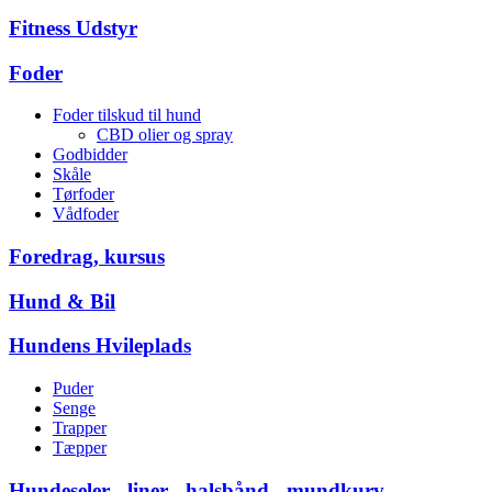
Fitness Udstyr
Foder
Foder tilskud til hund
CBD olier og spray
Godbidder
Skåle
Tørfoder
Vådfoder
Foredrag, kursus
Hund & Bil
Hundens Hvileplads
Puder
Senge
Trapper
Tæpper
Hundeseler - liner - halsbånd - mundkurv