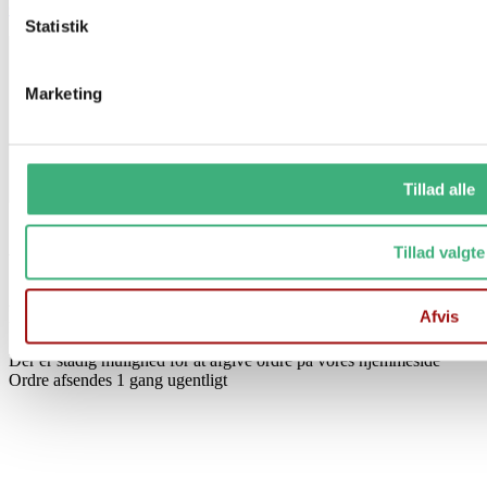
GDPR
Statistik
Marketing
Tillad alle
Tillad valgte
Vi holder ferielukket i uge 29 og 30
Fra d. 17/7 til og med d. 1/8
Afvis
Der er stadig mulighed for at afgive ordre på vores hjemmeside
Ordre afsendes 1 gang ugentligt