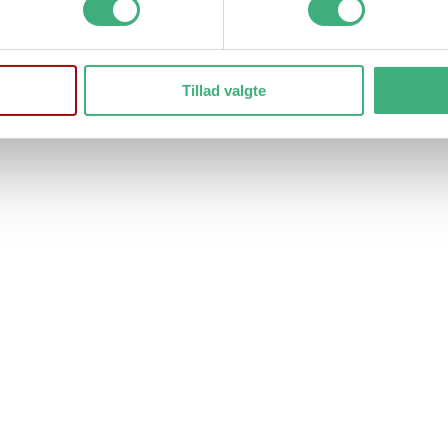
Pote klippemaskine 2i1 B&B
Tillad valgte
prindelige pris var: kr. 399,00.
kr.
289,00
Den aktuelle pris er: kr. 