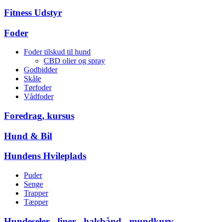
Fitness Udstyr
Foder
Foder tilskud til hund
CBD olier og spray
Godbidder
Skåle
Tørfoder
Vådfoder
Foredrag, kursus
Hund & Bil
Hundens Hvileplads
Puder
Senge
Trapper
Tæpper
Hundeseler - liner - halsbånd - mundkurv