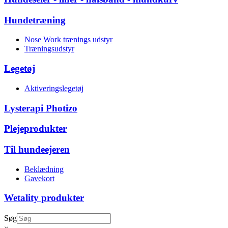
Hundetræning
Nose Work trænings udstyr
Træningsudstyr
Legetøj
Aktiveringslegetøj
Lysterapi Photizo
Plejeprodukter
Til hundeejeren
Beklædning
Gavekort
Wetality produkter
Søg