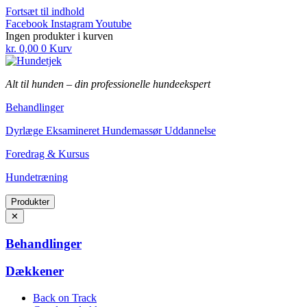
Fortsæt til indhold
Facebook
Instagram
Youtube
Ingen produkter i kurven
kr.
0,00
0
Kurv
Alt til hunden
–
din professionelle hundeekspert
Behandlinger
Dyrlæge Eksamineret Hundemassør Uddannelse
Foredrag & Kursus
Hundetræning
Produkter
✕
Behandlinger
Dækkener
Back on Track