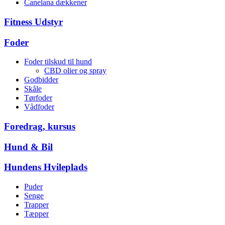
Canelana dækkener
Fitness Udstyr
Foder
Foder tilskud til hund
CBD olier og spray
Godbidder
Skåle
Tørfoder
Vådfoder
Foredrag, kursus
Hund & Bil
Hundens Hvileplads
Puder
Senge
Trapper
Tæpper