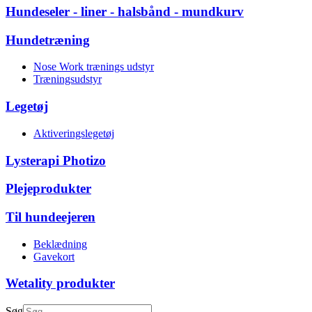
Hundeseler - liner - halsbånd - mundkurv
Hundetræning
Nose Work trænings udstyr
Træningsudstyr
Legetøj
Aktiveringslegetøj
Lysterapi Photizo
Plejeprodukter
Til hundeejeren
Beklædning
Gavekort
Wetality produkter
Søg