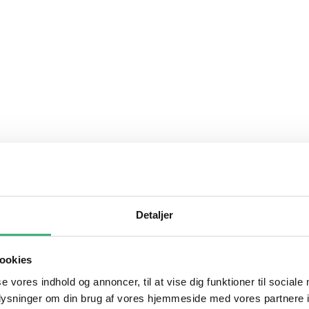
Detaljer
visende
ookies
Vælg muligheder
Dette vare har flere varianter. Muligheder
Inkl. moms
se vores indhold og annoncer, til at vise dig funktioner til sociale
oplysninger om din brug af vores hjemmeside med vores partnere i