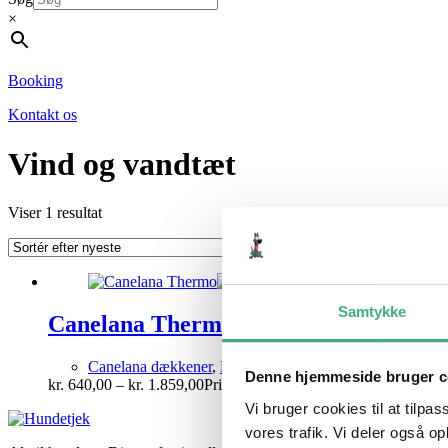
×
Booking
Kontakt os
Vind og vandtæt
Viser 1 resultat
Samtykke
Canelana Thermo – vindtæt og vandaf
Canelana dækkener
,
Dækkener
Denne hjemmeside bruger c
kr.
640,00
–
kr.
1.859,00
Prisinterval: kr. 640,00 til kr. 1.859,00
Vi bruger cookies til at tilpas
vores trafik. Vi deler også 