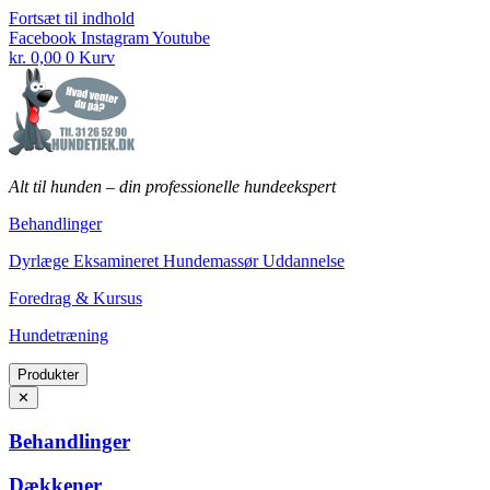
Fortsæt til indhold
Facebook
Instagram
Youtube
kr.
0,00
0
Kurv
Alt til hunden
–
din professionelle hundeekspert
Behandlinger
Dyrlæge Eksamineret Hundemassør Uddannelse
Foredrag & Kursus
Hundetræning
Produkter
✕
Behandlinger
Dækkener