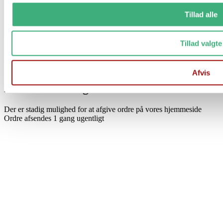
Tillad alle
Tillad valgte
Vi holder ferielukket i uge 29 og 30
Afvis
Fra d. 17/7 til og med d. 1/8
Der er stadig mulighed for at afgive ordre på vores hjemmeside
Ordre afsendes 1 gang ugentligt