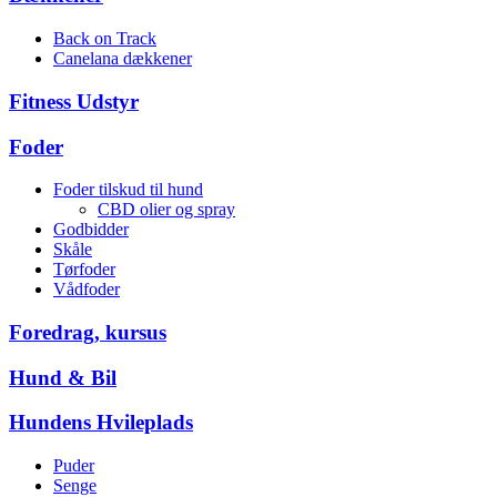
Back on Track
Canelana dækkener
Fitness Udstyr
Foder
Foder tilskud til hund
CBD olier og spray
Godbidder
Skåle
Tørfoder
Vådfoder
Foredrag, kursus
Hund & Bil
Hundens Hvileplads
Puder
Senge