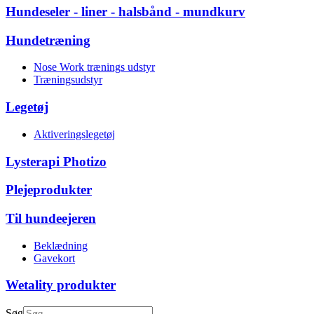
Hundeseler - liner - halsbånd - mundkurv
Hundetræning
Nose Work trænings udstyr
Træningsudstyr
Legetøj
Aktiveringslegetøj
Lysterapi Photizo
Plejeprodukter
Til hundeejeren
Beklædning
Gavekort
Wetality produkter
Søg