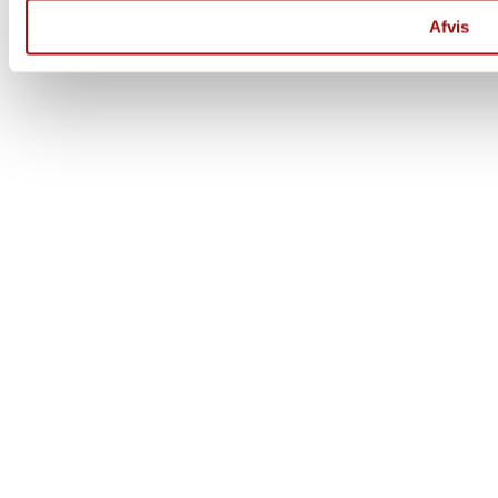
Der er stadig mulighed for at afgive ordre på vores hjemmeside
Ordre afsendes 1 gang ugentligt
Afvis