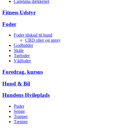
Canelana dækkener
Fitness Udstyr
Foder
Foder tilskud til hund
CBD olier og spray
Godbidder
Skåle
Tørfoder
Vådfoder
Foredrag, kursus
Hund & Bil
Hundens Hvileplads
Puder
Senge
Trapper
Tæpper