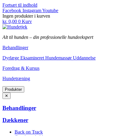
Fortsæt til indhold
Facebook
Instagram
Youtube
Ingen produkter i kurven
kr.
0,00
0
Kurv
Alt til hunden
–
din professionelle hundeekspert
Behandlinger
Dyrlæge Eksamineret Hundemassør Uddannelse
Foredrag & Kursus
Hundetræning
Produkter
✕
Behandlinger
Dækkener
Back on Track