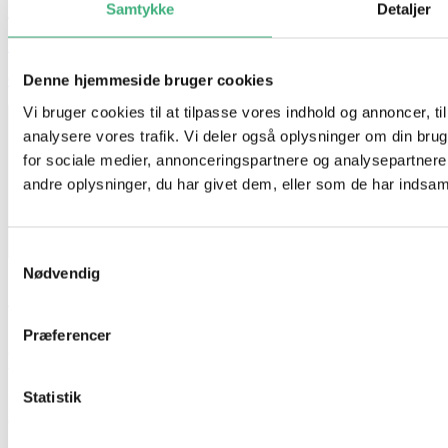
Samtykke
Detaljer
Handelsbetingelser
Persondatapolitik
GDPR
Denne hjemmeside bruger cookies
Vi bruger cookies til at tilpasse vores indhold og annoncer, til 
analysere vores trafik. Vi deler også oplysninger om din br
for sociale medier, annonceringspartnere og analysepartner
andre oplysninger, du har givet dem, eller som de har indsamle
Samtykkevalg
Nødvendig
Vi holder ferielukket i uge 29 og 30
Præferencer
Fra d. 17/7 til og med d. 1/8
Statistik
Der er stadig mulighed for at afgive ordre på vores hjemmeside
Ordre afsendes 1 gang ugentligt