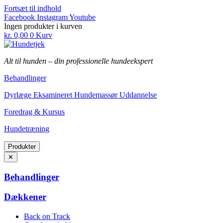
Fortsæt til indhold
Facebook
Instagram
Youtube
Ingen produkter i kurven
kr.
0,00
0
Kurv
Alt til hunden
–
din professionelle hundeekspert
Behandlinger
Dyrlæge Eksamineret Hundemassør Uddannelse
Foredrag & Kursus
Hundetræning
Produkter
✕
Behandlinger
Dækkener
Back on Track