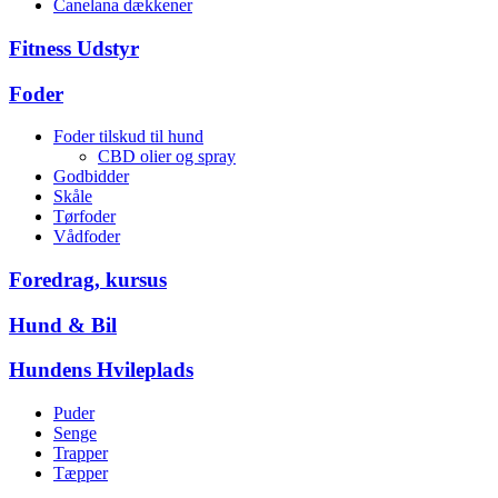
Canelana dækkener
Fitness Udstyr
Foder
Foder tilskud til hund
CBD olier og spray
Godbidder
Skåle
Tørfoder
Vådfoder
Foredrag, kursus
Hund & Bil
Hundens Hvileplads
Puder
Senge
Trapper
Tæpper