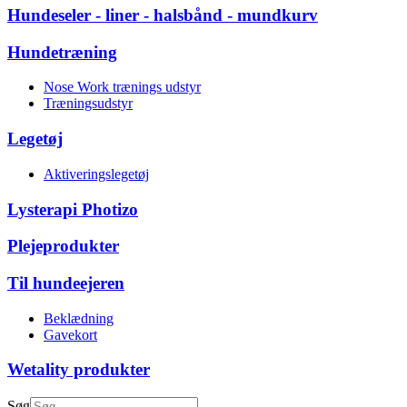
Hundeseler - liner - halsbånd - mundkurv
Hundetræning
Nose Work trænings udstyr
Træningsudstyr
Legetøj
Aktiveringslegetøj
Lysterapi Photizo
Plejeprodukter
Til hundeejeren
Beklædning
Gavekort
Wetality produkter
Søg