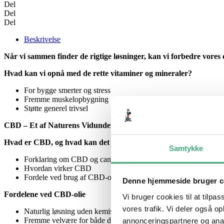
CBD
Del
til
Del
Hund
Del
antal
Beskrivelse
Når vi sammen finder de rigtige løsninger, kan vi forbedre vores d
Hvad kan vi opnå med de rette vitaminer og mineraler?
For bygge smerter og stress
Fremme muskelopbygning
Støtte generel trivsel
CBD – Et af Naturens Vidundere
Hvad er CBD, og hvad kan det gøre for din hund?
Samtykke
Forklaring om CBD og cannabinoider
Hvordan virker CBD
Fordele ved brug af CBD-olie
Denne hjemmeside bruger c
Fordelene ved CBD-olie
Vi bruger cookies til at tilpas
vores trafik. Vi deler også 
Naturlig løsning uden kemiske tilsætningsstoffer
Fremme velvære for både dyr og mennesker
annonceringspartnere og anal