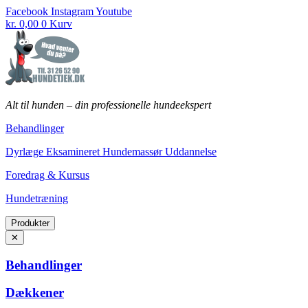
Fortsæt
Facebook
Instagram
Youtube
til
kr.
0,00
0
Kurv
indhold
Alt til hunden
–
din professionelle hundeekspert
Behandlinger
Dyrlæge Eksamineret Hundemassør Uddannelse
Foredrag & Kursus
Hundetræning
Produkter
✕
Behandlinger
Dækkener