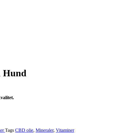
il Hund
valitet.
ter
Tags
CBD olie
,
Mineraler
,
Vitaminer