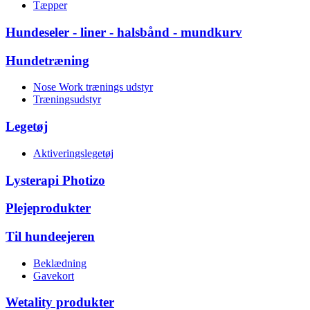
Tæpper
Hundeseler - liner - halsbånd - mundkurv
Hundetræning
Nose Work trænings udstyr
Træningsudstyr
Legetøj
Aktiveringslegetøj
Lysterapi Photizo
Plejeprodukter
Til hundeejeren
Beklædning
Gavekort
Wetality produkter