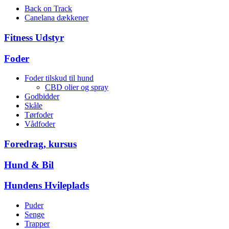
Back on Track
Canelana dækkener
Fitness Udstyr
Foder
Foder tilskud til hund
CBD olier og spray
Godbidder
Skåle
Tørfoder
Vådfoder
Foredrag, kursus
Hund & Bil
Hundens Hvileplads
Puder
Senge
Trapper