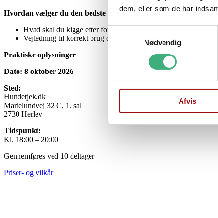
dem, eller som de har indsaml
Hvordan vælger du den bedste CBD-olie?
Hvad skal du kigge efter for at sikre kvalitet?
Samtykkevalg
Vejledning til korrekt brug og dosering
Nødvendig
Praktiske oplysninger
Dato: 8 oktober 2026
Sted:
Hundetjek.dk
Afvis
Marielundvej 32 C, 1. sal
2730 Herlev
Tidspunkt:
Kl. 18:00 – 20:00
Gennemføres ved 10 deltager
Priser- og vilkår