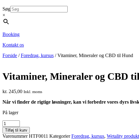
Søg
×
Booking
Kontakt os
Forside
/
Foredrag, kursus
/ Vitaminer, Mineraler og CBD til Hund
Vitaminer, Mineraler og CBD t
kr.
245,00
Inkl. moms
Når vi finder de rigtige løsninger, kan vi forbedre vores dyrs livsk
På lager
Vitaminer,
Mineraler
Tilføj til kurv
og
Varenummer
HTF0011
Kategorier
Foredrag, kursus
,
Wetality produk