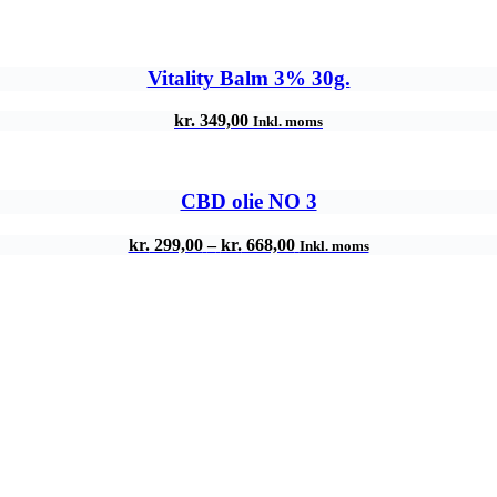
Vitality Balm 3% 30g.
kr.
349,00
Inkl. moms
CBD olie NO 3
Prisinterval:
kr.
299,00
–
kr.
668,00
Inkl. moms
kr. 299,00
til
kr. 668,00