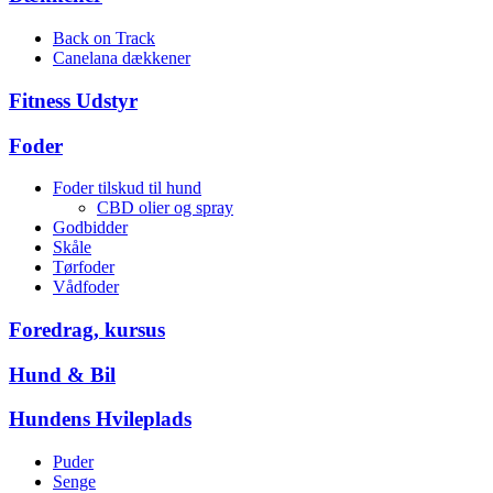
Back on Track
Canelana dækkener
Fitness Udstyr
Foder
Foder tilskud til hund
CBD olier og spray
Godbidder
Skåle
Tørfoder
Vådfoder
Foredrag, kursus
Hund & Bil
Hundens Hvileplads
Puder
Senge