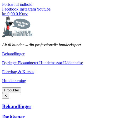
Fortsæt til indhold
Facebook
Instagram
Youtube
kr.
0,00
0
Kurv
Alt til hunden
–
din professionelle hundeekspert
Behandlinger
Dyrlæge Eksamineret Hundemassør Uddannelse
Foredrag & Kursus
Hundetræning
Produkter
✕
Behandlinger
Dækkener