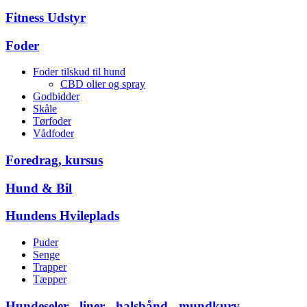
Fitness Udstyr
Foder
Foder tilskud til hund
CBD olier og spray
Godbidder
Skåle
Tørfoder
Vådfoder
Foredrag, kursus
Hund & Bil
Hundens Hvileplads
Puder
Senge
Trapper
Tæpper
Hundeseler - liner - halsbånd - mundkurv