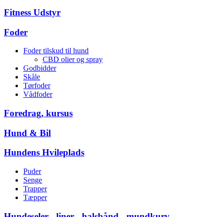
Fitness Udstyr
Foder
Foder tilskud til hund
CBD olier og spray
Godbidder
Skåle
Tørfoder
Vådfoder
Foredrag, kursus
Hund & Bil
Hundens Hvileplads
Puder
Senge
Trapper
Tæpper
Hundeseler - liner - halsbånd - mundkurv