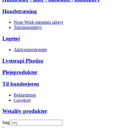
Hundetræning
Nose Work trænings udstyr
Træningsudstyr
Legetøj
Aktiveringslegetøj
Lysterapi Photizo
Plejeprodukter
Til hundeejeren
Beklædning
Gavekort
Wetality produkter
Søg