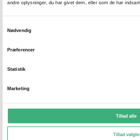
andre oplysninger, du har givet dem, eller som de har indsamle
Hvem er vi
Samtykkevalg
Kontakt
Nødvendig
Booking
Handelsbetingelser
Præferencer
Persondatapolitik
Statistik
GDPR
Marketing
Tillad alle
Tillad valgte