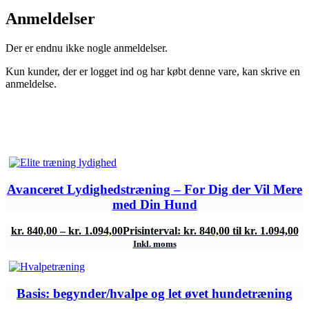
Anmeldelser
Der er endnu ikke nogle anmeldelser.
Kun kunder, der er logget ind og har købt denne vare, kan skrive en
anmeldelse.
Avanceret Lydighedstræning – For Dig der Vil Mere
med Din Hund
kr.
840,00
–
kr.
1.094,00
Prisinterval: kr. 840,00 til kr. 1.094,00
Inkl. moms
Basis: begynder/hvalpe og let øvet hundetræning