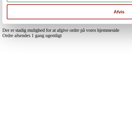
Vi holder ferielukket i uge 29 og 30
Afvis
Fra d. 17/7 til og med d. 1/8
Der er stadig mulighed for at afgive ordre på vores hjemmeside
Ordre afsendes 1 gang ugentligt