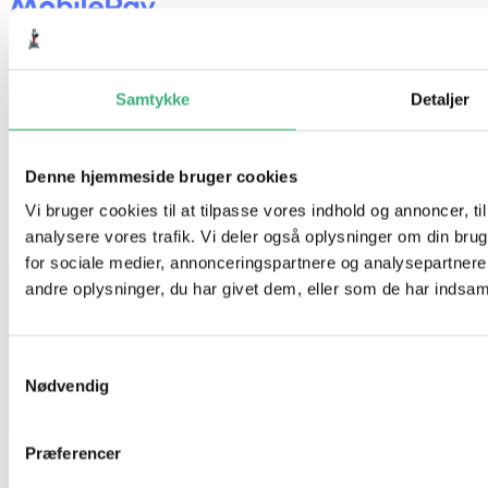
Hvem er vi
Kontakt
Samtykke
Detaljer
Booking
Handelsbetingelser
Denne hjemmeside bruger cookies
Persondatapolitik
Vi bruger cookies til at tilpasse vores indhold og annoncer, til 
analysere vores trafik. Vi deler også oplysninger om din br
GDPR
for sociale medier, annonceringspartnere og analysepartner
andre oplysninger, du har givet dem, eller som de har indsamle
Samtykkevalg
Nødvendig
Præferencer