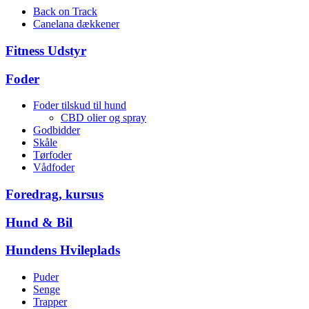
Back on Track
Canelana dækkener
Fitness Udstyr
Foder
Foder tilskud til hund
CBD olier og spray
Godbidder
Skåle
Tørfoder
Vådfoder
Foredrag, kursus
Hund & Bil
Hundens Hvileplads
Puder
Senge
Trapper