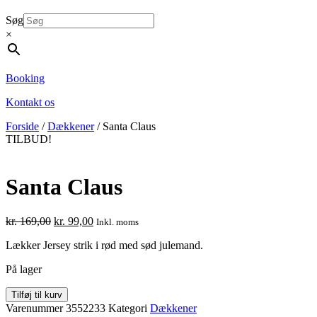
Søg
×
Booking
Kontakt os
Forside
/
Dækkener
/ Santa Claus
TILBUD!
Santa Claus
Den
Den
kr.
169,00
kr.
99,00
Inkl. moms
oprindelige
aktuelle
Lækker Jersey strik i rød med sød julemand.
pris
pris
var:
er:
På lager
kr. 169,00.
kr. 99,00.
Santa
Tilføj til kurv
Claus
Varenummer
3552233
Kategori
Dækkener