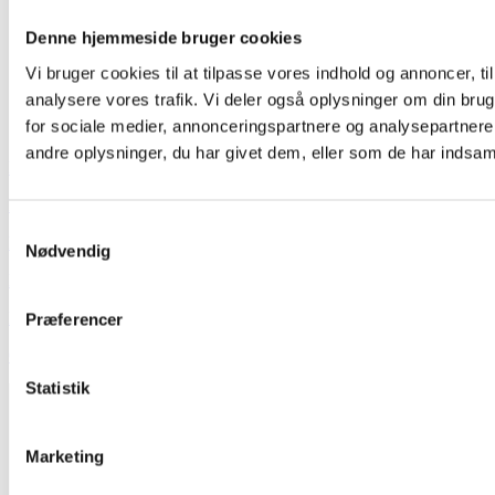
Denne hjemmeside bruger cookies
Vi bruger cookies til at tilpasse vores indhold og annoncer, til 
analysere vores trafik. Vi deler også oplysninger om din br
for sociale medier, annonceringspartnere og analysepartner
andre oplysninger, du har givet dem, eller som de har indsamle
Hvem er vi
Kontakt
Samtykkevalg
Booking
Nødvendig
Handelsbetingelser
Persondatapolitik
Præferencer
GDPR
Statistik
Marketing