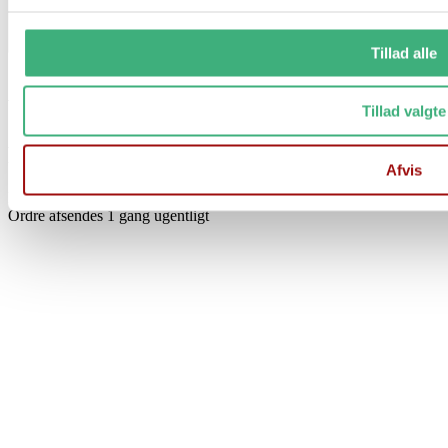
Tillad alle
Vi holder ferielukket i uge 29 og 30
Tillad valgte
Fra d. 17/7 til og med d. 1/8
Afvis
Der er stadig mulighed for at afgive ordre på vores hjemmeside
Ordre afsendes 1 gang ugentligt