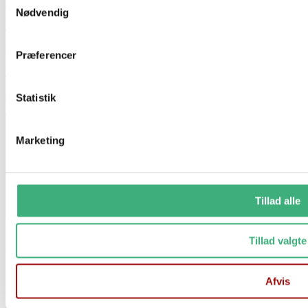
Kontakt
Nødvendig
Booking
Handelsbetingelser
Præferencer
Persondatapolitik
GDPR
Statistik
Marketing
Tillad alle
Tillad valgte
Vi holder ferielukket i uge 29 og 30
Afvis
Fra d. 17/7 til og med d. 1/8