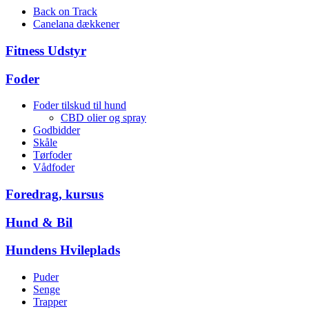
Back on Track
Canelana dækkener
Fitness Udstyr
Foder
Foder tilskud til hund
CBD olier og spray
Godbidder
Skåle
Tørfoder
Vådfoder
Foredrag, kursus
Hund & Bil
Hundens Hvileplads
Puder
Senge
Trapper