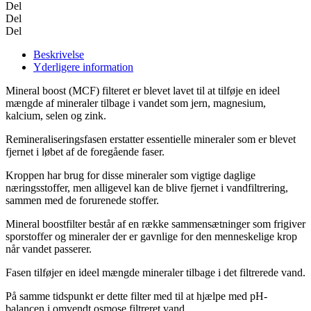
antal
Del
Del
Del
Beskrivelse
Yderligere information
Mineral boost (MCF) filteret er blevet lavet til at tilføje en ideel
mængde af mineraler tilbage i vandet som jern, magnesium,
kalcium, selen og zink.
Remineraliseringsfasen erstatter essentielle mineraler som er blevet
fjernet i løbet af de foregående faser.
Kroppen har brug for disse mineraler som vigtige daglige
næringsstoffer, men alligevel kan de blive fjernet i vandfiltrering,
sammen med de forurenede stoffer.
Mineral boostfilter består af en række sammensætninger som frigiver
sporstoffer og mineraler der er gavnlige for den menneskelige krop
når vandet passerer.
Fasen tilføjer en ideel mængde mineraler tilbage i det filtrerede vand.
På samme tidspunkt er dette filter med til at hjælpe med pH-
balancen i omvendt osmose filtreret vand.