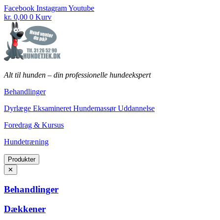
Fortsæt
Facebook
Instagram
Youtube
til
kr.
0,00
0
Kurv
indhold
Alt til hunden
–
din professionelle hundeekspert
Behandlinger
Dyrlæge Eksamineret Hundemassør Uddannelse
Foredrag & Kursus
Hundetræning
Produkter
✕
Behandlinger
Dækkener