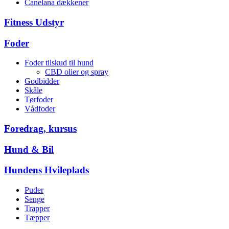
Canelana dækkener
Fitness Udstyr
Foder
Foder tilskud til hund
CBD olier og spray
Godbidder
Skåle
Tørfoder
Vådfoder
Foredrag, kursus
Hund & Bil
Hundens Hvileplads
Puder
Senge
Trapper
Tæpper