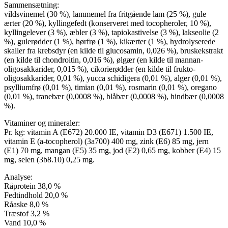
Sammensætning:
vildsvinemel (30 %), lammemel fra fritgående lam (25 %), gule
ærter (20 %), kyllingefedt (konserveret med tocopheroler, 10 %),
kyllingelever (3 %), æbler (3 %), tapiokastivelse (3 %), lakseolie (2
%), gulerødder (1 %), hørfrø (1 %), kikærter (1 %), hydrolyserede
skaller fra krebsdyr (en kilde til glucosamin, 0,026 %), bruskekstrakt
(en kilde til chondroitin, 0,016 %), ølgær (en kilde til mannan-
oligosakkarider, 0,015 %), cikorierødder (en kilde til frukto-
oligosakkarider, 0,01 %), yucca schidigera (0,01 %), alger (0,01 %),
psylliumfrø (0,01 %), timian (0,01 %), rosmarin (0,01 %), oregano
(0,01 %), tranebær (0,0008 %), blåbær (0,0008 %), hindbær (0,0008
%).
Vitaminer og mineraler:
Pr. kg: vitamin A (E672) 20.000 IE, vitamin D3 (E671) 1.500 IE,
vitamin E (a-tocopherol) (3a700) 400 mg, zink (E6) 85 mg, jern
(E1) 70 mg, mangan (E5) 35 mg, jod (E2) 0,65 mg, kobber (E4) 15
mg, selen (3b8.10) 0,25 mg.
Analyse:
Råprotein 38,0 %
Fedtindhold 20,0 %
Råaske 8,0 %
Træstof 3,2 %
Vand 10,0 %