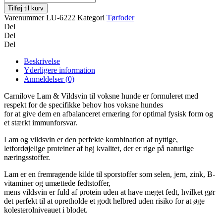
Tilføj til kurv
Varenummer
LU-6222
Kategori
Tørfoder
Del
Del
Del
Beskrivelse
Yderligere information
Anmeldelser (0)
Carnilove Lam & Vildsvin til voksne hunde er formuleret med
respekt for de specifikke behov hos voksne hundes
for at give dem en afbalanceret ernæring for optimal fysisk form og
et stærkt immunforsvar.
Lam og vildsvin er den perfekte kombination af nyttige,
letfordøjelige proteiner af høj kvalitet, der er rige på naturlige
næringsstoffer.
Lam er en fremragende kilde til sporstoffer som selen, jern, zink, B-
vitaminer og umættede fedtstoffer,
mens vildsvin er fuld af protein uden at have meget fedt, hvilket gør
det perfekt til at opretholde et godt helbred uden risiko for at øge
kolesterolniveauet i blodet.