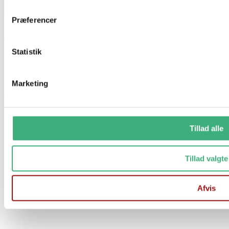
Præferencer
Vi holder ferielukket i uge 29 og 30
Statistik
Fra d. 17/7 til og med d. 1/8
Marketing
Der er stadig mulighed for at afgive ordre på vores hjemmeside
Ordre afsendes 1 gang ugentligt
Tillad alle
Tillad valgte
Afvis