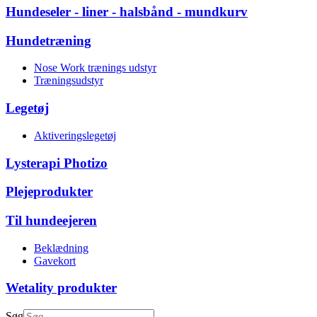
Hundeseler - liner - halsbånd - mundkurv
Hundetræning
Nose Work trænings udstyr
Træningsudstyr
Legetøj
Aktiveringslegetøj
Lysterapi Photizo
Plejeprodukter
Til hundeejeren
Beklædning
Gavekort
Wetality produkter
Søg