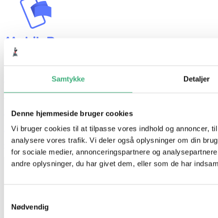
Hvem er vi
Kontakt
Samtykke
Detaljer
Booking
Handelsbetingelser
Denne hjemmeside bruger cookies
Persondatapolitik
Vi bruger cookies til at tilpasse vores indhold og annoncer, til 
analysere vores trafik. Vi deler også oplysninger om din br
GDPR
for sociale medier, annonceringspartnere og analysepartner
andre oplysninger, du har givet dem, eller som de har indsamle
Samtykkevalg
Nødvendig