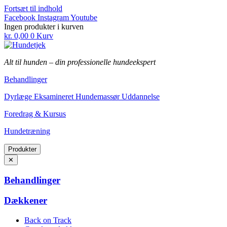
Fortsæt til indhold
Facebook
Instagram
Youtube
Ingen produkter i kurven
kr.
0,00
0
Kurv
Alt til hunden
–
din professionelle hundeekspert
Behandlinger
Dyrlæge Eksamineret Hundemassør Uddannelse
Foredrag & Kursus
Hundetræning
Produkter
✕
Behandlinger
Dækkener
Back on Track