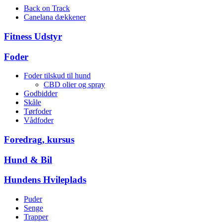
Back on Track
Canelana dækkener
Fitness Udstyr
Foder
Foder tilskud til hund
CBD olier og spray
Godbidder
Skåle
Tørfoder
Vådfoder
Foredrag, kursus
Hund & Bil
Hundens Hvileplads
Puder
Senge
Trapper