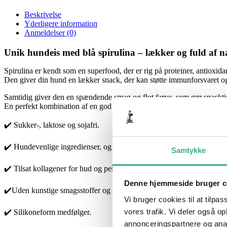
Spirulina
antal
Beskrivelse
Yderligere information
Anmeldelser (0)
Unik hundeis med blå spirulina – lækker og fuld af n
Spirulina er kendt som en superfood, der er rig på proteiner, antioxidan
Den giver din hund en lækker snack, der kan støtte immunforsvaret og
Samtidig giver den en spændende smag og flot farve, som gør snacktid
En perfekt kombination af en god snack, smag og forfriskning.
✔️ Sukker-, laktose og sojafri.
✔️ Hundevenlige ingredienser, og fødevaregodkendte.
Samtykke
✔️ Tilsat kollagener for hud og pels.
Denne hjemmeside bruger c
✔️Uden kunstige smagsstoffer og farver.
Vi bruger cookies til at tilpas
vores trafik. Vi deler også 
✔️ Silikoneform medfølger.
annonceringspartnere og anal