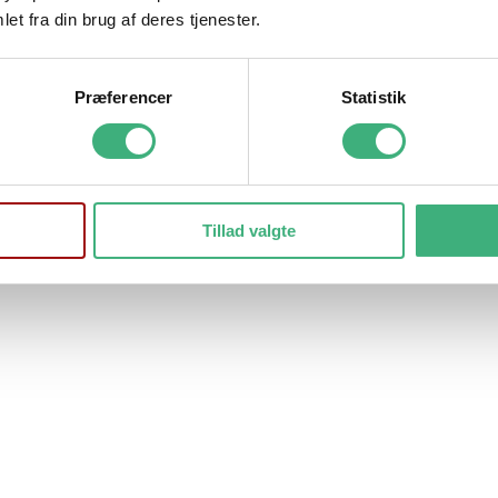
et fra din brug af deres tjenester.
Præferencer
Statistik
Tillad valgte
tosefri yoghurt eller kefir i stedet for vand.