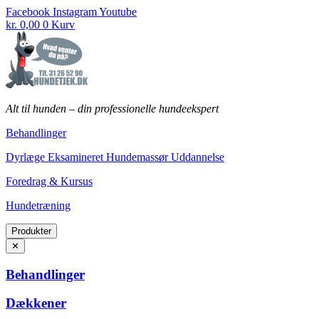
Fortsæt
Facebook
Instagram
Youtube
til
kr.
0,00
0
Kurv
indhold
Alt til hunden
–
din professionelle hundeekspert
Behandlinger
Dyrlæge Eksamineret Hundemassør Uddannelse
Foredrag & Kursus
Hundetræning
Produkter
✕
Behandlinger
Dækkener