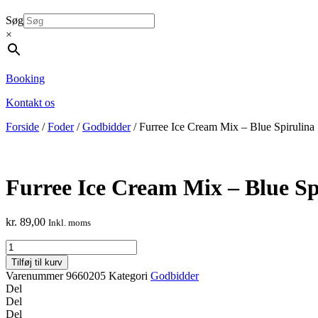
Søg
×
Booking
Kontakt os
Forside
/
Foder
/
Godbidder
/ Furree Ice Cream Mix – Blue Spirulina
Furree Ice Cream Mix – Blue Sp
kr.
89,00
Inkl. moms
Furree
Ice
Tilføj til kurv
Cream
Varenummer
9660205
Kategori
Godbidder
Mix
Del
-
Del
Blue
Del