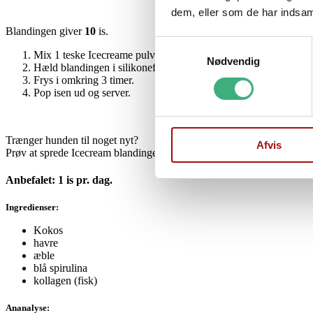
dem, eller som de har indsaml
Blandingen giver
10
is.
Samtykkevalg
Mix 1 teske Icecreame pulver i 40 ml. varmt vand.
Nødvendig
Hæld blandingen i silikoneformen.
Frys i omkring 3 timer.
Pop isen ud og server.
Trænger hunden til noget nyt?
Afvis
Prøv at sprede Icecream blandingen på en slikkemåtte eller miks med lak
Anbefalet: 1 is pr. dag.
Ingredienser:
Kokos
havre
æble
blå spirulina
kollagen (fisk)
Ananalyse: