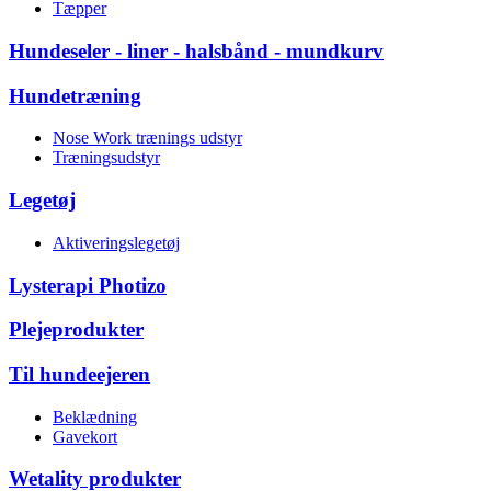
Tæpper
Hundeseler - liner - halsbånd - mundkurv
Hundetræning
Nose Work trænings udstyr
Træningsudstyr
Legetøj
Aktiveringslegetøj
Lysterapi Photizo
Plejeprodukter
Til hundeejeren
Beklædning
Gavekort
Wetality produkter