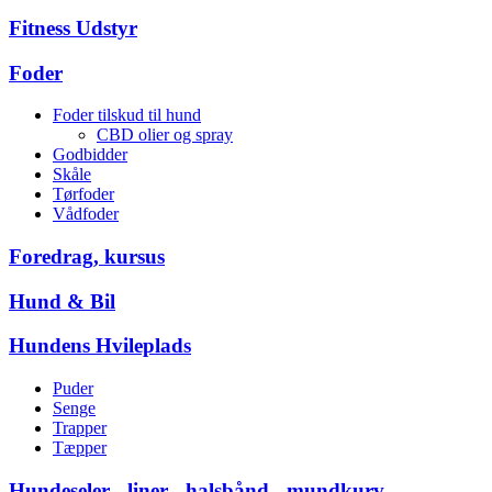
Fitness Udstyr
Foder
Foder tilskud til hund
CBD olier og spray
Godbidder
Skåle
Tørfoder
Vådfoder
Foredrag, kursus
Hund & Bil
Hundens Hvileplads
Puder
Senge
Trapper
Tæpper
Hundeseler - liner - halsbånd - mundkurv