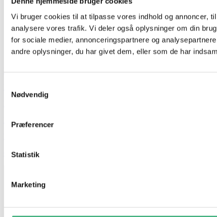
Denne hjemmeside bruger cookies
Vi bruger cookies til at tilpasse vores indhold og annoncer, til 
analysere vores trafik. Vi deler også oplysninger om din br
for sociale medier, annonceringspartnere og analysepartner
andre oplysninger, du har givet dem, eller som de har indsamle
Hvem er vi
Samtykkevalg
Kontakt
Nødvendig
Booking
Handelsbetingelser
Præferencer
Persondatapolitik
GDPR
Statistik
Marketing