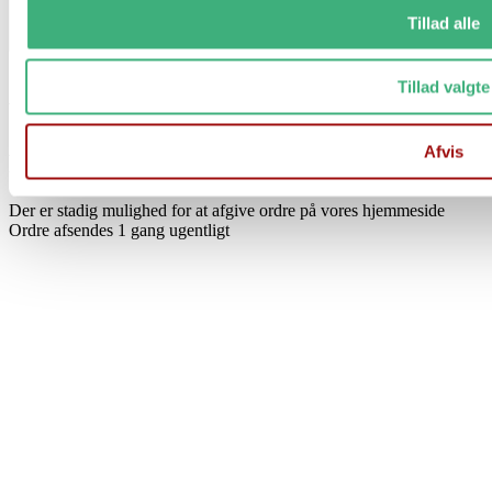
Tillad alle
Tillad valgte
Vi holder ferielukket i uge 29 og 30
Afvis
Fra d. 17/7 til og med d. 1/8
Der er stadig mulighed for at afgive ordre på vores hjemmeside
Ordre afsendes 1 gang ugentligt