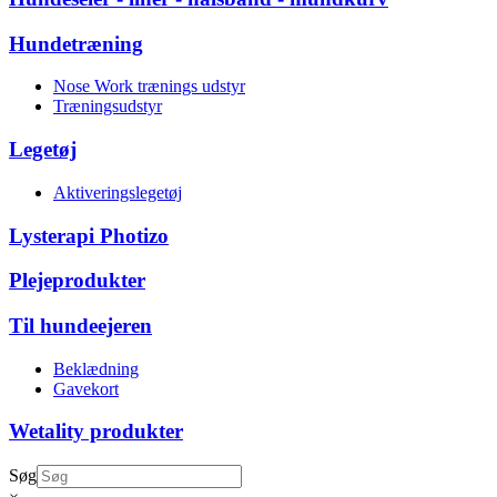
Hundetræning
Nose Work trænings udstyr
Træningsudstyr
Legetøj
Aktiveringslegetøj
Lysterapi Photizo
Plejeprodukter
Til hundeejeren
Beklædning
Gavekort
Wetality produkter
Søg