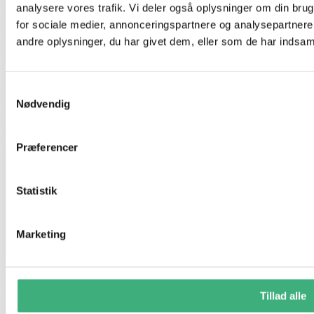
analysere vores trafik. Vi deler også oplysninger om din br
Hvem er vi
for sociale medier, annonceringspartnere og analysepartner
Kontakt
andre oplysninger, du har givet dem, eller som de har indsamle
Booking
Handelsbetingelser
Samtykkevalg
Nødvendig
Persondatapolitik
GDPR
Præferencer
Statistik
Marketing
Vi holder ferielukket i uge 29 og 30
Tillad alle