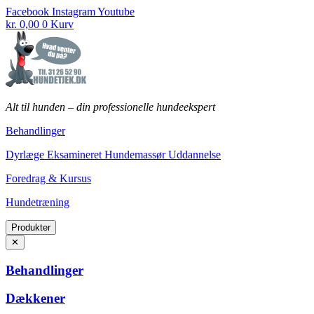
Fortsæt
Facebook
Instagram
Youtube
til
kr.
0,00
0
Kurv
indhold
Alt til hunden
–
din professionelle hundeekspert
Behandlinger
Dyrlæge Eksamineret Hundemassør Uddannelse
Foredrag & Kursus
Hundetræning
Produkter
✕
Behandlinger
Dækkener