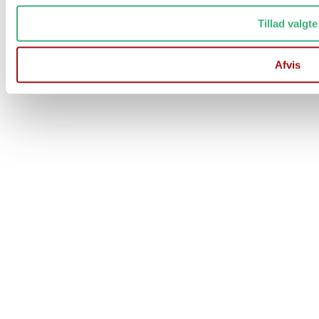
Fra d. 17/7 til og med d. 1/8
Tillad valgte
Der er stadig mulighed for at afgive ordre på vores hjemmeside
Ordre afsendes 1 gang ugentligt
Afvis