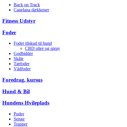
Back on Track
Canelana dækkener
Fitness Udstyr
Foder
Foder tilskud til hund
CBD olier og spray
Godbidder
Skåle
Tørfoder
Vådfoder
Foredrag, kursus
Hund & Bil
Hundens Hvileplads
Puder
Senge
Trapper