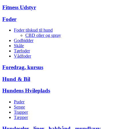
Fitness Udstyr
Foder
Foder tilskud til hund
CBD olier og spray
Godbidder
Skåle
Tørfoder
Vådfoder
Foredrag, kursus
Hund & Bil
Hundens Hvileplads
Puder
Senge
Trapper
Tæpper
Hundeseler - liner - halsbånd - mundkurv