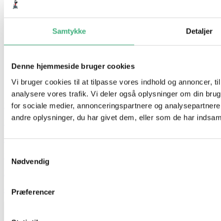
Samtykke
Detaljer
Denne hjemmeside bruger cookies
Vi bruger cookies til at tilpasse vores indhold og annoncer, til 
analysere vores trafik. Vi deler også oplysninger om din br
for sociale medier, annonceringspartnere og analysepartner
Hvem er vi
andre oplysninger, du har givet dem, eller som de har indsamle
Kontakt
Booking
Samtykkevalg
Handelsbetingelser
Nødvendig
Persondatapolitik
GDPR
Præferencer