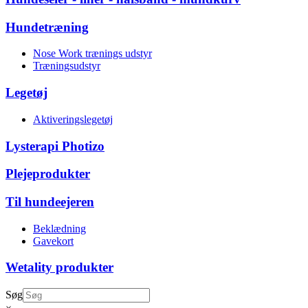
Hundetræning
Nose Work trænings udstyr
Træningsudstyr
Legetøj
Aktiveringslegetøj
Lysterapi Photizo
Plejeprodukter
Til hundeejeren
Beklædning
Gavekort
Wetality produkter
Søg