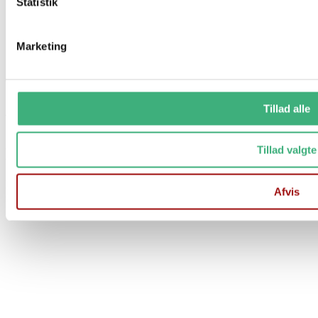
Statistik
Marketing
Tillad alle
Vi holder ferielukket i uge 29 og 30
Tillad valgte
Fra d. 17/7 til og med d. 1/8
Der er stadig mulighed for at afgive ordre på vores hjemmeside
Afvis
Ordre afsendes 1 gang ugentligt