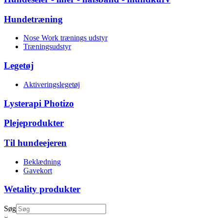
Hundetræning
Nose Work trænings udstyr
Træningsudstyr
Legetøj
Aktiveringslegetøj
Lysterapi Photizo
Plejeprodukter
Til hundeejeren
Beklædning
Gavekort
Wetality produkter
Søg