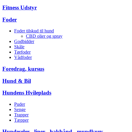
Fitness Udstyr
Foder
Foder tilskud til hund
CBD olier og spray
Godbidder
Skåle
Tørfoder
Vådfoder
Foredrag, kursus
Hund & Bil
Hundens Hvileplads
Puder
Senge
Trapper
Tæpper
Hundeseler - liner - halsbånd - mundkurv