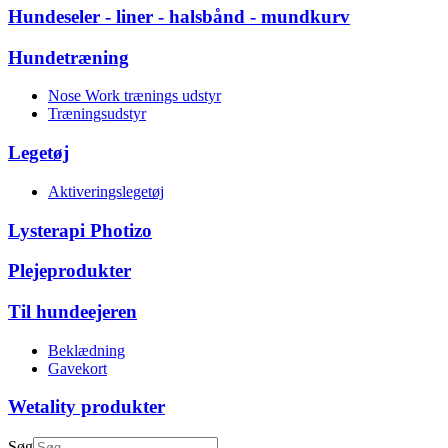
Hundeseler - liner - halsbånd - mundkurv
Hundetræning
Nose Work trænings udstyr
Træningsudstyr
Legetøj
Aktiveringslegetøj
Lysterapi Photizo
Plejeprodukter
Til hundeejeren
Beklædning
Gavekort
Wetality produkter
Søg