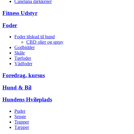
Canelana dækkener
Fitness Udstyr
Foder
Foder tilskud til hund
CBD olier og spray
Godbidder
Skåle
Tørfoder
Vådfoder
Foredrag, kursus
Hund & Bil
Hundens Hvileplads
Puder
Senge
Trapper
Tæpper