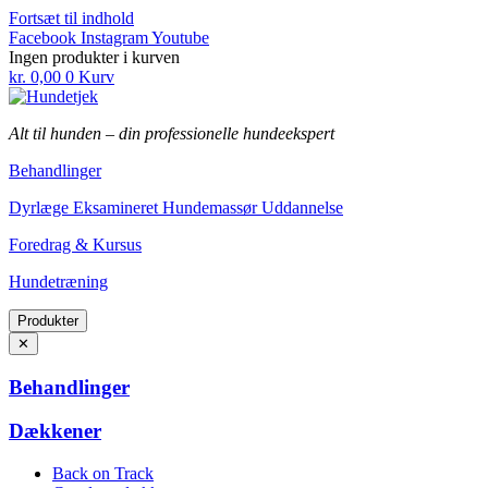
Fortsæt til indhold
Facebook
Instagram
Youtube
Ingen produkter i kurven
kr.
0,00
0
Kurv
Alt til hunden
–
din professionelle hundeekspert
Behandlinger
Dyrlæge Eksamineret Hundemassør Uddannelse
Foredrag & Kursus
Hundetræning
Produkter
✕
Behandlinger
Dækkener
Back on Track