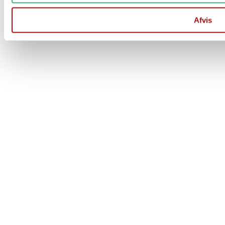
Der er stadig mulighed for at afgive ordre på vores hjemmeside
Afvis
Ordre afsendes 1 gang ugentligt