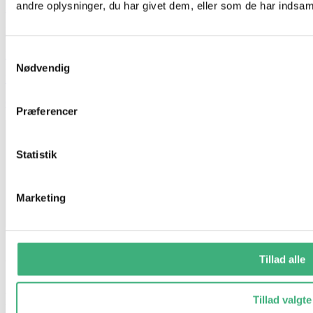
andre oplysninger, du har givet dem, eller som de har indsamle
Kontakt
Booking
Samtykkevalg
Handelsbetingelser
Nødvendig
Persondatapolitik
GDPR
Præferencer
Statistik
Marketing
Tillad alle
Vi holder ferielukket i uge 29 og 30
Fra d. 17/7 til og med d. 1/8
Tillad valgte