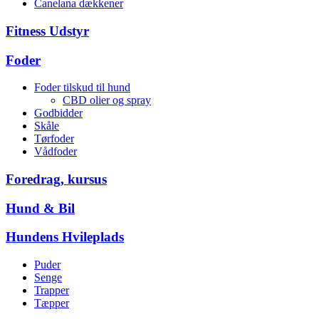
Canelana dækkener
Fitness Udstyr
Foder
Foder tilskud til hund
CBD olier og spray
Godbidder
Skåle
Tørfoder
Vådfoder
Foredrag, kursus
Hund & Bil
Hundens Hvileplads
Puder
Senge
Trapper
Tæpper