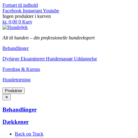
Fortsæt til indhold
Facebook
Instagram
Youtube
Ingen produkter i kurven
kr.
0,00
0
Kurv
Alt til hunden
–
din professionelle hundeekspert
Behandlinger
Dyrlæge Eksamineret Hundemassør Uddannelse
Foredrag & Kursus
Hundetræning
Produkter
✕
Behandlinger
Dækkener
Back on Track