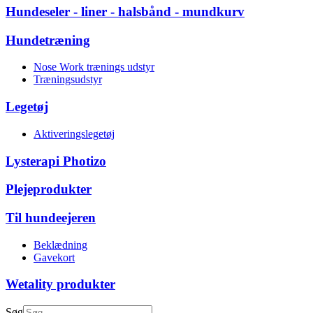
Hundeseler - liner - halsbånd - mundkurv
Hundetræning
Nose Work trænings udstyr
Træningsudstyr
Legetøj
Aktiveringslegetøj
Lysterapi Photizo
Plejeprodukter
Til hundeejeren
Beklædning
Gavekort
Wetality produkter
Søg