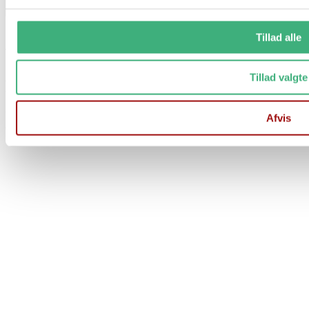
Tillad alle
Vi holder ferielukket i uge 29 og 30
Tillad valgte
Fra d. 17/7 til og med d. 1/8
Der er stadig mulighed for at afgive ordre på vores hjemmeside
Afvis
Ordre afsendes 1 gang ugentligt