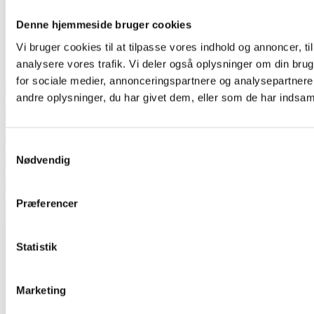
Denne hjemmeside bruger cookies
Vi bruger cookies til at tilpasse vores indhold og annoncer, til 
analysere vores trafik. Vi deler også oplysninger om din br
for sociale medier, annonceringspartnere og analysepartner
Hvem er vi
andre oplysninger, du har givet dem, eller som de har indsamle
Kontakt
Booking
Samtykkevalg
Handelsbetingelser
Nødvendig
Persondatapolitik
Præferencer
GDPR
Statistik
Marketing