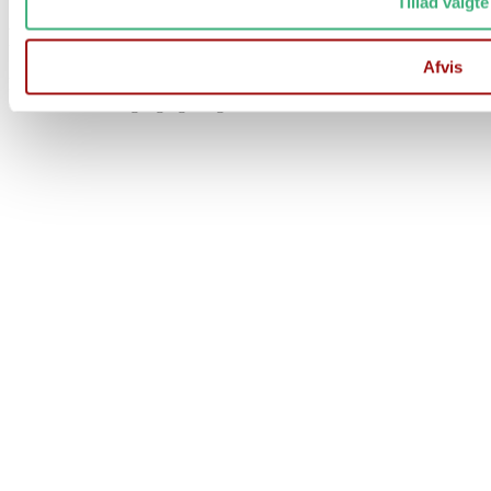
Tillad valgte
Fra d. 17/7 til og med d. 1/8
Afvis
Der er stadig mulighed for at afgive ordre på vores hjemmeside
Ordre afsendes 1 gang ugentligt