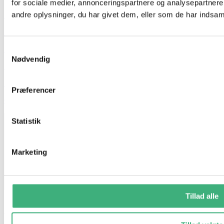
for sociale medier, annonceringspartnere og analysepartner
andre oplysninger, du har givet dem, eller som de har indsamle
Hvem er vi
Kontakt
Samtykkevalg
Booking
Nødvendig
Handelsbetingelser
Persondatapolitik
Præferencer
GDPR
Statistik
Marketing
Tillad alle
Vi holder ferielukket i uge 29 og 30