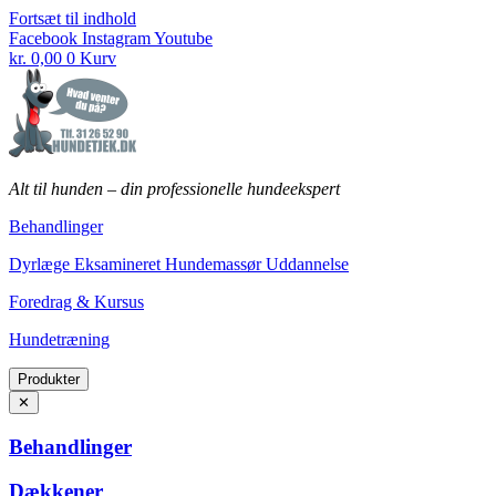
Fortsæt til indhold
Facebook
Instagram
Youtube
kr.
0,00
0
Kurv
Alt til hunden
–
din professionelle hundeekspert
Behandlinger
Dyrlæge Eksamineret Hundemassør Uddannelse
Foredrag & Kursus
Hundetræning
Produkter
✕
Behandlinger
Dækkener