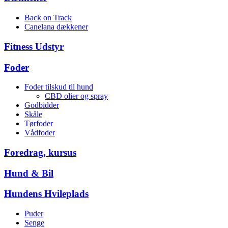
Back on Track
Canelana dækkener
Fitness Udstyr
Foder
Foder tilskud til hund
CBD olier og spray
Godbidder
Skåle
Tørfoder
Vådfoder
Foredrag, kursus
Hund & Bil
Hundens Hvileplads
Puder
Senge