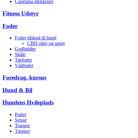
Canelana dækkener
Fitness Udstyr
Foder
Foder tilskud til hund
CBD olier og spray
Godbidder
Skåle
Tørfoder
Vådfoder
Foredrag, kursus
Hund & Bil
Hundens Hvileplads
Puder
Senge
Trapper
Tæpper