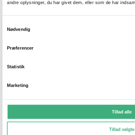
andre oplysninger, du har givet dem, eller som de har indsamle
Kontakt
Booking
Samtykkevalg
Handelsbetingelser
Nødvendig
Persondatapolitik
GDPR
Præferencer
Statistik
Marketing
Tillad alle
Vi holder ferielukket i uge 29 og 30
Fra d. 17/7 til og med d. 1/8
Tillad valgte