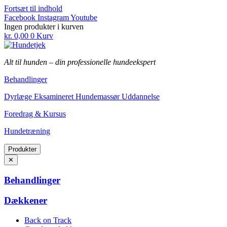
Fortsæt til indhold
Facebook
Instagram
Youtube
Ingen produkter i kurven
kr.
0,00
0
Kurv
Alt til hunden
–
din professionelle hundeekspert
Behandlinger
Dyrlæge Eksamineret Hundemassør Uddannelse
Foredrag & Kursus
Hundetræning
Produkter
✕
Behandlinger
Dækkener
Back on Track