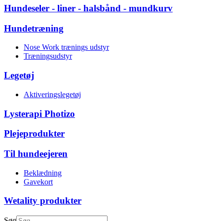
Hundeseler - liner - halsbånd - mundkurv
Hundetræning
Nose Work trænings udstyr
Træningsudstyr
Legetøj
Aktiveringslegetøj
Lysterapi Photizo
Plejeprodukter
Til hundeejeren
Beklædning
Gavekort
Wetality produkter
Søg