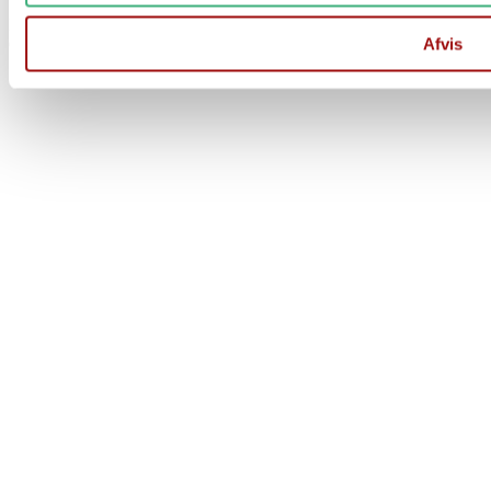
Der er stadig mulighed for at afgive ordre på vores hjemmeside
Afvis
Ordre afsendes 1 gang ugentligt