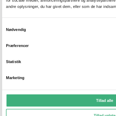
for sociale medier, annonceringspartnere og analysepartner
andre oplysninger, du har givet dem, eller som de har indsamle
Kontakt
Booking
Samtykkevalg
Handelsbetingelser
Nødvendig
Persondatapolitik
GDPR
Præferencer
Statistik
Marketing
Tillad alle
Vi holder ferielukket i uge 29 og 30
Fra d. 17/7 til og med d. 1/8
Tillad valgte