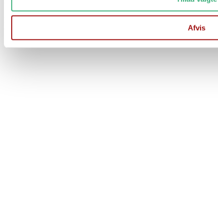
Der er stadig mulighed for at afgive ordre på vores hjemmeside
Afvis
Ordre afsendes 1 gang ugentligt