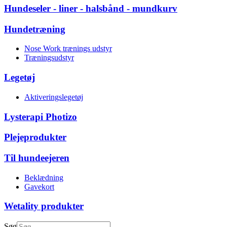
Hundeseler - liner - halsbånd - mundkurv
Hundetræning
Nose Work trænings udstyr
Træningsudstyr
Legetøj
Aktiveringslegetøj
Lysterapi Photizo
Plejeprodukter
Til hundeejeren
Beklædning
Gavekort
Wetality produkter
Søg