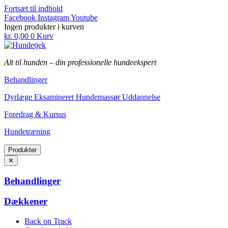
Fortsæt til indhold
Facebook
Instagram
Youtube
Ingen produkter i kurven
kr.
0,00
0
Kurv
Alt til hunden
–
din professionelle hundeekspert
Behandlinger
Dyrlæge Eksamineret Hundemassør Uddannelse
Foredrag & Kursus
Hundetræning
Produkter
✕
Behandlinger
Dækkener
Back on Track