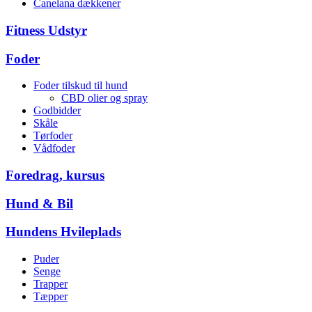
Canelana dækkener
Fitness Udstyr
Foder
Foder tilskud til hund
CBD olier og spray
Godbidder
Skåle
Tørfoder
Vådfoder
Foredrag, kursus
Hund & Bil
Hundens Hvileplads
Puder
Senge
Trapper
Tæpper