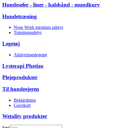
Hundeseler - liner - halsbånd - mundkurv
Hundetræning
Nose Work trænings udstyr
Træningsudstyr
Legetøj
Aktiveringslegetøj
Lysterapi Photizo
Plejeprodukter
Til hundeejeren
Beklædning
Gavekort
Wetality produkter
Søg