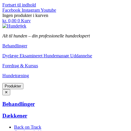
Fortsæt til indhold
Facebook
Instagram
Youtube
Ingen produkter i kurven
kr.
0,00
0
Kurv
Alt til hunden
–
din professionelle hundeekspert
Behandlinger
Dyrlæge Eksamineret Hundemassør Uddannelse
Foredrag & Kursus
Hundetræning
Produkter
✕
Behandlinger
Dækkener
Back on Track