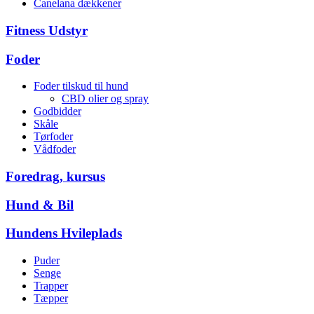
Canelana dækkener
Fitness Udstyr
Foder
Foder tilskud til hund
CBD olier og spray
Godbidder
Skåle
Tørfoder
Vådfoder
Foredrag, kursus
Hund & Bil
Hundens Hvileplads
Puder
Senge
Trapper
Tæpper