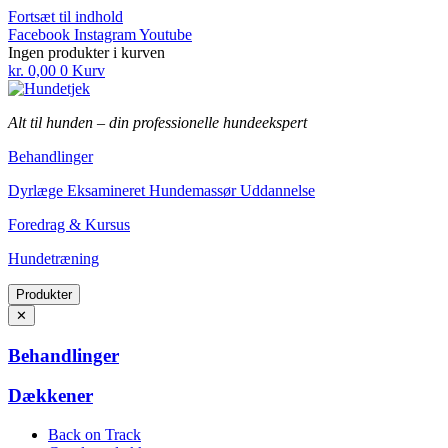
Fortsæt til indhold
Facebook
Instagram
Youtube
Ingen produkter i kurven
kr.
0,00
0
Kurv
Alt til hunden
–
din professionelle hundeekspert
Behandlinger
Dyrlæge Eksamineret Hundemassør Uddannelse
Foredrag & Kursus
Hundetræning
Produkter
✕
Behandlinger
Dækkener
Back on Track