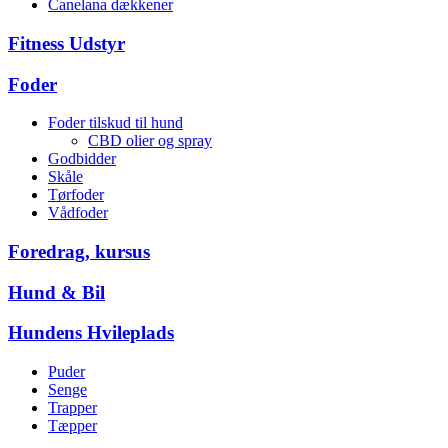
Canelana dækkener
Fitness Udstyr
Foder
Foder tilskud til hund
CBD olier og spray
Godbidder
Skåle
Tørfoder
Vådfoder
Foredrag, kursus
Hund & Bil
Hundens Hvileplads
Puder
Senge
Trapper
Tæpper