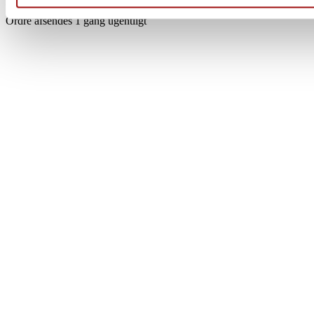
Der er stadig mulighed for at afgive ordre på vores hjemmeside
Ordre afsendes 1 gang ugentligt