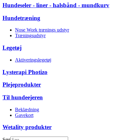
Hundeseler - liner - halsbånd - mundkurv
Hundetræning
Nose Work trænings udstyr
Træningsudstyr
Legetøj
Aktiveringslegetøj
Lysterapi Photizo
Plejeprodukter
Til hundeejeren
Beklædning
Gavekort
Wetality produkter
Søg