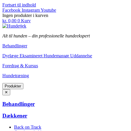
Fortsæt til indhold
Facebook
Instagram
Youtube
Ingen produkter i kurven
kr.
0,00
0
Kurv
Alt til hunden
–
din professionelle hundeekspert
Behandlinger
Dyrlæge Eksamineret Hundemassør Uddannelse
Foredrag & Kursus
Hundetræning
Produkter
✕
Behandlinger
Dækkener
Back on Track