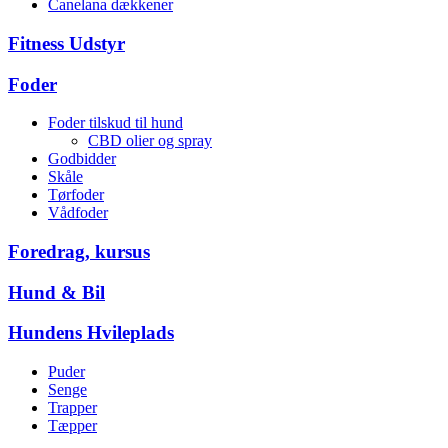
Canelana dækkener
Fitness Udstyr
Foder
Foder tilskud til hund
CBD olier og spray
Godbidder
Skåle
Tørfoder
Vådfoder
Foredrag, kursus
Hund & Bil
Hundens Hvileplads
Puder
Senge
Trapper
Tæpper