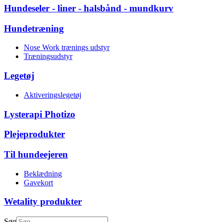
Hundeseler - liner - halsbånd - mundkurv
Hundetræning
Nose Work trænings udstyr
Træningsudstyr
Legetøj
Aktiveringslegetøj
Lysterapi Photizo
Plejeprodukter
Til hundeejeren
Beklædning
Gavekort
Wetality produkter
Søg