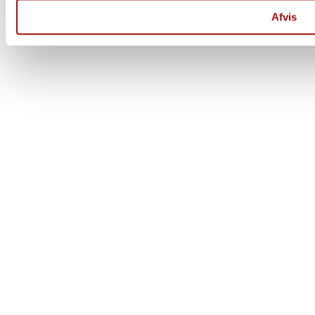
Der er stadig mulighed for at afgive ordre på vores hjemmeside
Ordre afsendes 1 gang ugentligt
Afvis