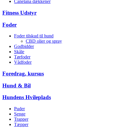
Canelana dækkener
Fitness Udstyr
Foder
Foder tilskud til hund
CBD olier og spray
Godbidder
Skåle
Tørfoder
Vådfoder
Foredrag, kursus
Hund & Bil
Hundens Hvileplads
Puder
Senge
Trapper
Tæpper