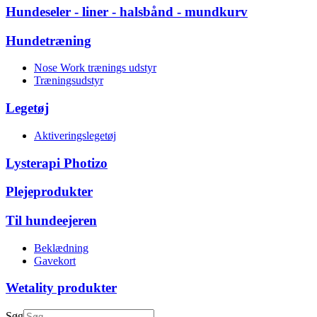
Hundeseler - liner - halsbånd - mundkurv
Hundetræning
Nose Work trænings udstyr
Træningsudstyr
Legetøj
Aktiveringslegetøj
Lysterapi Photizo
Plejeprodukter
Til hundeejeren
Beklædning
Gavekort
Wetality produkter
Søg