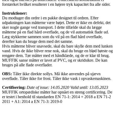
forstærket hvilket resulterer i en højere tryk kapacitet fra alle sider.
Instruktioner:
Du modtager din ordre i en pakke designet til ordren. Efter
udpakningen kan måtterne være bøjet. Dette er ikke en defekt, det
sker nogle gange ved transport. I dette tilfælde skal du lægge
måtterne på en flad hård overflade, og de vil automatisk flade ud.
Læg stykkerne sammen som du vil på en flad hård overflade,
derefter kan du bruge dem med det samme.
Hvis måtterne bliver snavsede, skal du bare skylle dem med lunken
vand. Hvis de ikke bliver rene nok, skal du bruge en blød børste og
rengøre dem. Tør måtter med et håndklæde, og de er klar til brug.
MUFFIK sanse måtter er lavet af PVC, og er skridsikre. De kan
bruges på alle flade overflader.
OBS:
Tåler ikke direkte sollys. Må ikke anvendes på ujævn
overflade. Tåler ikke for frost. Tåler ikke vask i opvaskemaskinen.
Certifisering:
Date of issue: 14.05.2020 Valid until: 13.05.2023
MUFFIK ortopædiske måtter har opnået en streng certificering. De
er testet i henhold til standarden EN 71-1: 2014 + 2018 a EN 71-2
2011 + A1: 2014 a EN 71-3: 2019-0