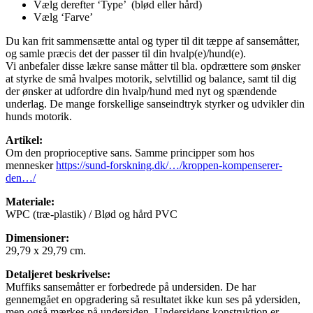
Vælg derefter ‘Type’ (blød eller hård)
Vælg ‘Farve’
Du kan frit sammensætte antal og typer til dit tæppe af sansemåtter,
og samle præcis det der passer til din hvalp(e)/hund(e).
Vi anbefaler disse lækre sanse måtter til bla. opdrættere som ønsker
at styrke de små hvalpes motorik, selvtillid og balance, samt til dig
der ønsker at udfordre din hvalp/hund med nyt og spændende
underlag. De mange forskellige sanseindtryk styrker og udvikler din
hunds motorik.
Artikel:
Om den proprioceptive sans. Samme principper som hos
mennesker
https://sund-forskning.dk/…/kroppen-kompenserer-
den…/
Materiale:
WPC (træ-plastik) / Blød og hård PVC
Dimensioner:
29,79 x 29,79 cm.
Detaljeret beskrivelse:
Muffiks sansemåtter er forbedrede på undersiden. De har
gennemgået en opgradering så resultatet ikke kun ses på ydersiden,
men også mærkes på undersiden. Undersidens konstruktion er