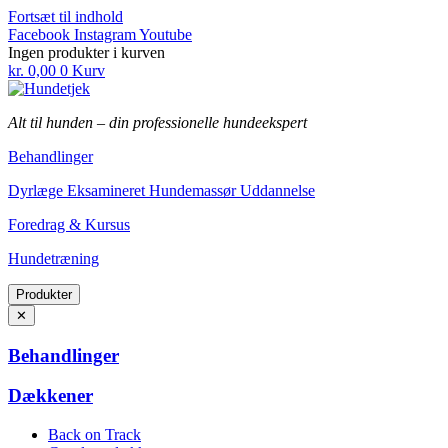
Fortsæt til indhold
Facebook
Instagram
Youtube
Ingen produkter i kurven
kr.
0,00
0
Kurv
Alt til hunden
–
din professionelle hundeekspert
Behandlinger
Dyrlæge Eksamineret Hundemassør Uddannelse
Foredrag & Kursus
Hundetræning
Produkter
✕
Behandlinger
Dækkener
Back on Track