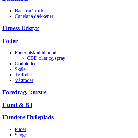
Back on Track
Canelana dækkener
Fitness Udstyr
Foder
Foder tilskud til hund
CBD olier og spray
Godbidder
Skåle
Tørfoder
Vådfoder
Foredrag, kursus
Hund & Bil
Hundens Hvileplads
Puder
Senge