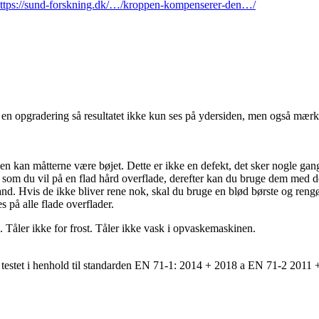
ttps://sund-forskning.dk/…/kroppen-kompenserer-den…/
n opgradering så resultatet ikke kun ses på ydersiden, men også mærke
n kan måtterne være bøjet. Dette er ikke en defekt, det sker nogle gange
 som du vil på en flad hård overflade, derefter kan du bruge dem med 
d. Hvis de ikke bliver rene nok, skal du bruge en blød børste og rengø
 på alle flade overflader.
 Tåler ikke for frost. Tåler ikke vask i opvaskemaskinen.
 testet i henhold til standarden EN 71-1: 2014 + 2018 a EN 71-2 2011