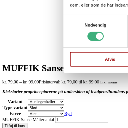
dem, eller som de har indsaml
Samtykkevalg
Nødvendig
Afvis
MUFFIK Sanse Måtter
kr.
79,00
–
kr.
99,00
Prisinterval: kr. 79,00 til kr. 99,00
Inkl. moms
Kickstarter proprioceptorerne på undersiden af hvalpens/hundens p
Variant
Type variant
Farve
Ryd
MUFFIK Sanse Måtter antal
Tilføj til kurv