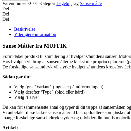
Varenummer
EC01
Kategori
Legetøj
Tag
Sanse måtte
Del
Del
Del
Beskrivelse
Yderligere information
Sanse Måtter fra MUFFIK
Formidabel produkt til stimulering af hvalpens/hundens sanser. Motorik
Hos hvalpen vil brug af sansemåtterne kickstarte proprioceptorerne (
De forskellige sanseindtryk vil styrke hvalpens/hundens kropsforståel
Sådan gør du:
Vælg først ‘Variant’ (mønster på udformningen)
Vælg derefter ‘Type’ (blød eller hård)
Vælg ‘Farve’
Du kan frit sammensætte antal og typer til dit tæppe af sansemåtter, og
Vi anbefaler disse lækre sanse måtter til bla. opdrættere som ønsker a
mange forskellige sanseindtryk styrker og udvikler din hunds motorik
Artikel: