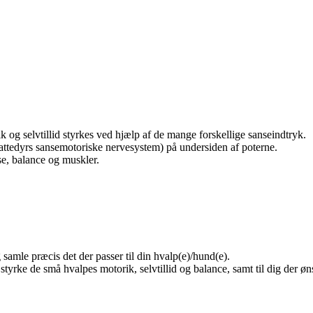
 og selvtillid styrkes ved hjælp af de mange forskellige sanseindtryk.
pattedyrs sansemotoriske nervesystem) på undersiden af poterne.
se, balance og muskler.
 samle præcis det der passer til din hvalp(e)/hund(e).
t styrke de små hvalpes motorik, selvtillid og balance, samt til dig de
.