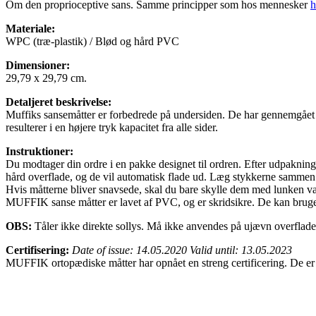
Om den proprioceptive sans. Samme principper som hos mennesker
h
Materiale:
WPC (træ-plastik) / Blød og hård PVC
Dimensioner:
29,79 x 29,79 cm.
Detaljeret beskrivelse:
Muffiks sansemåtter er forbedrede på undersiden. De har gennemgået e
resulterer i en højere tryk kapacitet fra alle sider.
Instruktioner:
Du modtager din ordre i en pakke designet til ordren. Efter udpakninge
hård overflade, og de vil automatisk flade ud. Læg stykkerne sammen
Hvis måtterne bliver snavsede, skal du bare skylle dem med lunken van
MUFFIK sanse måtter er lavet af PVC, og er skridsikre. De kan bruges
OBS:
Tåler ikke direkte sollys. Må ikke anvendes på ujævn overflade.
Certifisering:
Date of issue: 14.05.2020 Valid until: 13.05.2023
MUFFIK ortopædiske måtter har opnået en streng certificering. De er