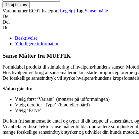
Sanse
Tilføj til kurv
Måtter
Varenummer
EC01
Kategori
Legetøj
Tag
Sanse måtte
antal
Del
Del
Del
Beskrivelse
Yderligere information
Sanse Måtter fra MUFFIK
Formidabel produkt til stimulering af hvalpens/hundens sanser. Motorik
Hos hvalpen vil brug af sansemåtterne kickstarte proprioceptorerne (
De forskellige sanseindtryk vil styrke hvalpens/hundens kropsforståel
Sådan gør du:
Vælg først ‘Variant’ (mønster på udformningen)
Vælg derefter ‘Type’ (blød eller hård)
Vælg ‘Farve’
Du kan frit sammensætte antal og typer til dit tæppe af sansemåtter, og
Vi anbefaler disse lækre sanse måtter til bla. opdrættere som ønsker a
mange forskellige sanseindtryk styrker og udvikler din hunds motorik