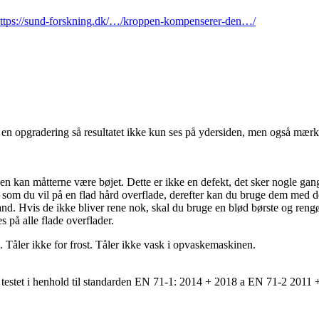
ttps://sund-forskning.dk/…/kroppen-kompenserer-den…/
n opgradering så resultatet ikke kun ses på ydersiden, men også mærke
n kan måtterne være bøjet. Dette er ikke en defekt, det sker nogle gange
 som du vil på en flad hård overflade, derefter kan du bruge dem med 
d. Hvis de ikke bliver rene nok, skal du bruge en blød børste og rengø
 på alle flade overflader.
 Tåler ikke for frost. Tåler ikke vask i opvaskemaskinen.
 testet i henhold til standarden EN 71-1: 2014 + 2018 a EN 71-2 2011