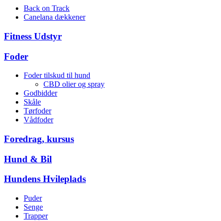
Back on Track
Canelana dækkener
Fitness Udstyr
Foder
Foder tilskud til hund
CBD olier og spray
Godbidder
Skåle
Tørfoder
Vådfoder
Foredrag, kursus
Hund & Bil
Hundens Hvileplads
Puder
Senge
Trapper