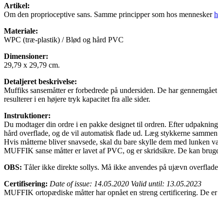
Artikel:
Om den proprioceptive sans. Samme principper som hos mennesker
h
Materiale:
WPC (træ-plastik) / Blød og hård PVC
Dimensioner:
29,79 x 29,79 cm.
Detaljeret beskrivelse:
Muffiks sansemåtter er forbedrede på undersiden. De har gennemgået e
resulterer i en højere tryk kapacitet fra alle sider.
Instruktioner:
Du modtager din ordre i en pakke designet til ordren. Efter udpakninge
hård overflade, og de vil automatisk flade ud. Læg stykkerne sammen
Hvis måtterne bliver snavsede, skal du bare skylle dem med lunken van
MUFFIK sanse måtter er lavet af PVC, og er skridsikre. De kan bruges
OBS:
Tåler ikke direkte sollys. Må ikke anvendes på ujævn overflade.
Certifisering:
Date of issue: 14.05.2020 Valid until: 13.05.2023
MUFFIK ortopædiske måtter har opnået en streng certificering. De er