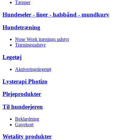
Tæpper
Hundeseler - liner - halsbånd - mundkurv
Hundetræning
Nose Work trænings udstyr
Træningsudstyr
Legetøj
Aktiveringslegetøj
Lysterapi Photizo
Plejeprodukter
Til hundeejeren
Beklædning
Gavekort
Wetality produkter