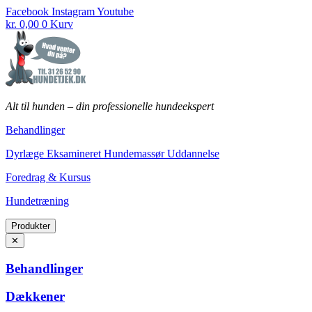
Fortsæt
Facebook
Instagram
Youtube
til
kr.
0,00
0
Kurv
indhold
Alt til hunden
–
din professionelle hundeekspert
Behandlinger
Dyrlæge Eksamineret Hundemassør Uddannelse
Foredrag & Kursus
Hundetræning
Produkter
✕
Behandlinger
Dækkener