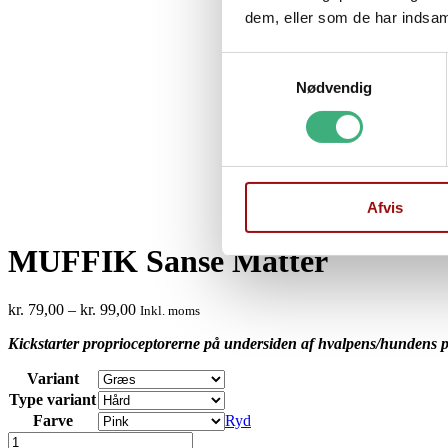
dem, eller som de har indsaml
Samtykkevalg
Nødvendig
Afvis
MUFFIK Sanse Måtter
Prisinterval:
kr.
79,00
–
kr.
99,00
Inkl. moms
kr. 79,00
Kickstarter proprioceptorerne på undersiden af hvalpens/hundens p
til
kr. 99,00
Variant
Type variant
Farve
Ryd
MUFFIK