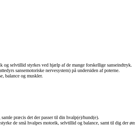
 og selvtillid styrkes ved hjælp af de mange forskellige sanseindtryk.
pattedyrs sansemotoriske nervesystem) på undersiden af poterne.
se, balance og muskler.
 samle præcis det der passer til din hvalp(e)/hund(e).
t styrke de små hvalpes motorik, selvtillid og balance, samt til dig de
.