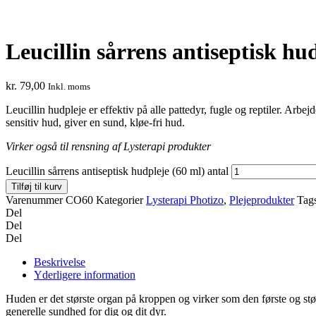
Leucillin sårrens antiseptisk hu
kr.
79,00
Inkl. moms
Leucillin hudpleje er effektiv på alle pattedyr, fugle og reptiler. A
sensitiv hud, giver en sund, kløe-fri hud.
Virker også til rensning af Lysterapi produkter
Leucillin sårrens antiseptisk hudpleje (60 ml) antal
Tilføj til kurv
Varenummer
CO60
Kategorier
Lysterapi Photizo
,
Plejeprodukter
Tag
Del
Del
Del
Beskrivelse
Yderligere information
Huden er det største organ på kroppen og virker som den første og stør
generelle sundhed for dig og dit dyr.