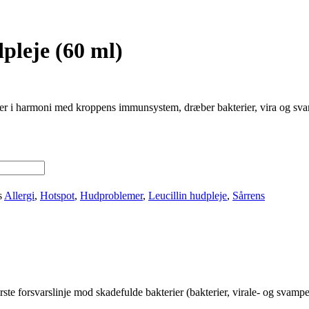
dpleje (60 ml)
rbejder i harmoni med kroppens immunsystem, dræber bakterier, vira og s
s
Allergi
,
Hotspot
,
Hudproblemer
,
Leucillin hudpleje
,
Sårrens
ste forsvarslinje mod skadefulde bakterier (bakterier, virale- og svampe