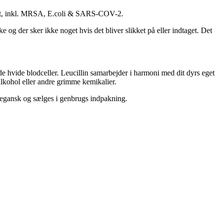
ntakt, inkl. MRSA, E.coli & SARS-COV-2.
kke og der sker ikke noget hvis det bliver slikket på eller indtaget. Det
e hvide blodceller. Leucillin samarbejder i harmoni med dit dyrs eget
alkohol eller andre grimme kemikalier.
 vegansk og sælges i genbrugs indpakning.