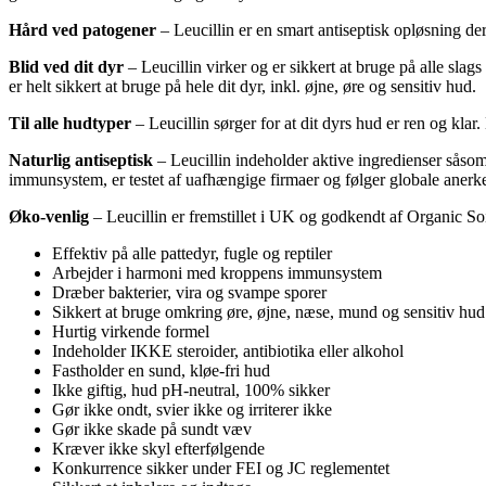
Hård ved patogener
– Leucillin er en smart antiseptisk opløsning
Blid ved dit dyr
– Leucillin virker og er sikkert at bruge på alle slags
er helt sikkert at bruge på hele dit dyr, inkl. øjne, øre og sensitiv hud.
Til alle hudtyper
– Leucillin sørger for at dit dyrs hud er ren og klar
Naturlig antiseptisk
– Leucillin indeholder aktive ingredienser såso
immunsystem, er testet af uafhængige firmaer og følger globale anerken
Øko-venlig
– Leucillin er fremstillet i UK og godkendt af Organic So
Effektiv på alle pattedyr, fugle og reptiler
Arbejder i harmoni med kroppens immunsystem
Dræber bakterier, vira og svampe sporer
Sikkert at bruge omkring øre, øjne, næse, mund og sensitiv hud
Hurtig virkende formel
Indeholder IKKE steroider, antibiotika eller alkohol
Fastholder en sund, kløe-fri hud
Ikke giftig, hud pH-neutral, 100% sikker
Gør ikke ondt, svier ikke og irriterer ikke
Gør ikke skade på sundt væv
Kræver ikke skyl efterfølgende
Konkurrence sikker under FEI og JC reglementet