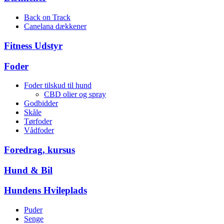
Back on Track
Canelana dækkener
Fitness Udstyr
Foder
Foder tilskud til hund
CBD olier og spray
Godbidder
Skåle
Tørfoder
Vådfoder
Foredrag, kursus
Hund & Bil
Hundens Hvileplads
Puder
Senge