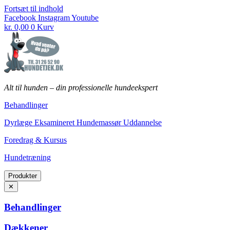
Fortsæt til indhold
Facebook
Instagram
Youtube
kr.
0,00
0
Kurv
Alt til hunden
–
din professionelle hundeekspert
Behandlinger
Dyrlæge Eksamineret Hundemassør Uddannelse
Foredrag & Kursus
Hundetræning
Produkter
✕
Behandlinger
Dækkener