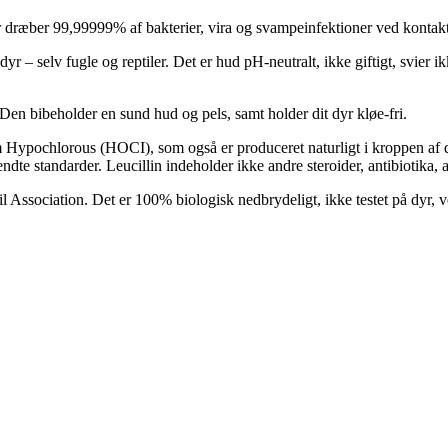
 der dræber 99,99999% af bakterier, vira og svampeinfektioner ved ko
 dyr – selv fugle og reptiler. Det er hud pH-neutralt, ikke giftigt, svier i
. Den bibeholder en sund hud og pels, samt holder dit dyr kløe-fri.
m Hypochlorous (HOCI), som også er produceret naturligt i kroppen af d
dte standarder. Leucillin indeholder ikke andre steroider, antibiotika, 
il Association. Det er 100% biologisk nedbrydeligt, ikke testet på dyr,