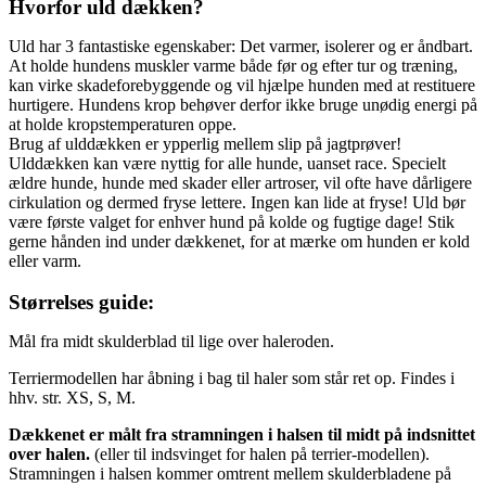
Hvorfor uld dækken?
Uld har 3 fantastiske egenskaber: Det varmer, isolerer og er åndbart.
At holde hundens muskler varme både før og efter tur og træning,
kan virke skadeforebyggende og vil hjælpe hunden med at restituere
hurtigere. Hundens krop behøver derfor ikke bruge unødig energi på
at holde kropstemperaturen oppe.
Brug af ulddækken er ypperlig mellem slip på jagtprøver!
Ulddækken kan være nyttig for alle hunde, uanset race. Specielt
ældre hunde, hunde med skader eller artroser, vil ofte have dårligere
cirkulation og dermed fryse lettere. Ingen kan lide at fryse! Uld bør
være første valget for enhver hund på kolde og fugtige dage! Stik
gerne hånden ind under dækkenet, for at mærke om hunden er kold
eller varm.
Størrelses guide:
Mål fra midt skulderblad til lige over haleroden.
Terriermodellen har åbning i bag til haler som står ret op. Findes i
hhv. str. XS, S, M.
Dækkenet er målt fra stramningen i halsen til midt på indsnittet
over halen.
(eller til indsvinget for halen på terrier-modellen).
Stramningen i halsen kommer omtrent mellem skulderbladene på