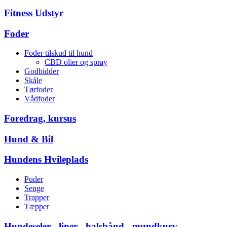
Fitness Udstyr
Foder
Foder tilskud til hund
CBD olier og spray
Godbidder
Skåle
Tørfoder
Vådfoder
Foredrag, kursus
Hund & Bil
Hundens Hvileplads
Puder
Senge
Trapper
Tæpper
Hundeseler - liner - halsbånd - mundkurv