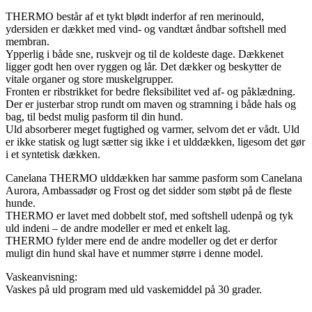
THERMO består af et tykt blødt inderfor af ren merinould,
ydersiden er dækket med vind- og vandtæt åndbar softshell med
membran.
Ypperlig i både sne, ruskvejr og til de koldeste dage. Dækkenet
ligger godt hen over ryggen og lår. Det dækker og beskytter de
vitale organer og store muskelgrupper.
Fronten er ribstrikket for bedre fleksibilitet ved af- og påklædning.
Der er justerbar strop rundt om maven og stramning i både hals og
bag, til bedst mulig pasform til din hund.
Uld absorberer meget fugtighed og varmer, selvom det er vådt. Uld
er ikke statisk og lugt sætter sig ikke i et ulddækken, ligesom det gør
i et syntetisk dækken.
Canelana THERMO ulddækken har samme pasform som Canelana
Aurora, Ambassadør og Frost og det sidder som støbt på de fleste
hunde.
THERMO er lavet med dobbelt stof, med softshell udenpå og tyk
uld indeni – de andre modeller er med et enkelt lag.
THERMO fylder mere end de andre modeller og det er derfor
muligt din hund skal have et nummer større i denne model.
Vaskeanvisning:
Vaskes på uld program med uld vaskemiddel på 30 grader.