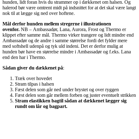
hunden, lidt foran hvis du strammer op i dækkenet om halsen. Og
halerod bør være omtrent midt på indsnittet for at det skal være langt
nok til at lægge sig ned over hoftene.
Mål derfor hunden mellem stregerne i illustrationen
ovenfor.
NB – Ambassadør, Lana, Aurora, Frost og Thermo er
klippet efter samme mål. Thermo virker trangere og lidt mindre end
Ambassadør og de andre i samme størrelse fordi det fylder mere
med softshell udenpå og tyk uld indeni. Det er derfor mulig at
hunden bør have en størrelse mindre i Ambassadør og f.eks. Lana
end den har i Thermo.
Sådan giver du dækkenet på
:
Træk over hovedet
Stram tilpas i halsen
Fæst delen som går ned under brystet og over ryggen
Fæst delen som går mellem forben og juster eventuelt strikken
Stram elastikken bagtil sådan at dækkenet lægger sig
rundt om lår og bagpart.