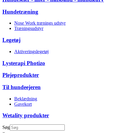
Hundetræning
Nose Work trænings udstyr
Træningsudstyr
Legetøj
Aktiveringslegetøj
Lysterapi Photizo
Plejeprodukter
Til hundeejeren
Beklædning
Gavekort
Wetality produkter
Søg