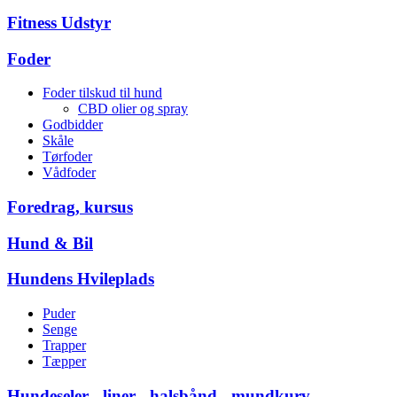
Fitness Udstyr
Foder
Foder tilskud til hund
CBD olier og spray
Godbidder
Skåle
Tørfoder
Vådfoder
Foredrag, kursus
Hund & Bil
Hundens Hvileplads
Puder
Senge
Trapper
Tæpper
Hundeseler - liner - halsbånd - mundkurv