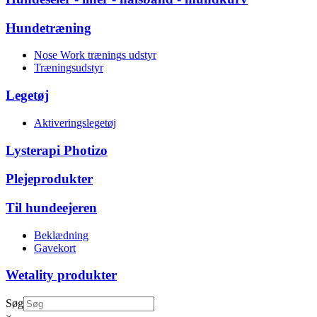
Hundetræning
Nose Work trænings udstyr
Træningsudstyr
Legetøj
Aktiveringslegetøj
Lysterapi Photizo
Plejeprodukter
Til hundeejeren
Beklædning
Gavekort
Wetality produkter
Søg