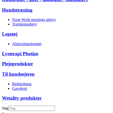
Hundetræning
Nose Work trænings udstyr
Træningsudstyr
Legetøj
Aktiveringslegetøj
Lysterapi Photizo
Plejeprodukter
Til hundeejeren
Beklædning
Gavekort
Wetality produkter
Søg