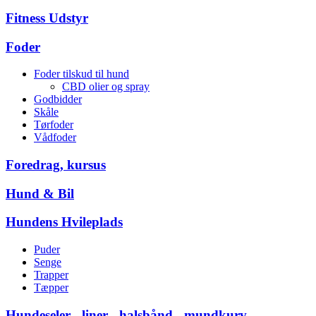
Fitness Udstyr
Foder
Foder tilskud til hund
CBD olier og spray
Godbidder
Skåle
Tørfoder
Vådfoder
Foredrag, kursus
Hund & Bil
Hundens Hvileplads
Puder
Senge
Trapper
Tæpper
Hundeseler - liner - halsbånd - mundkurv