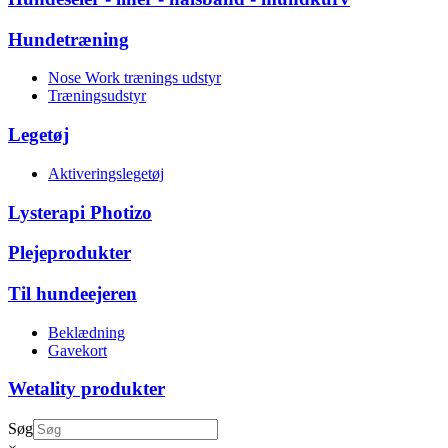
Hundetræning
Nose Work trænings udstyr
Træningsudstyr
Legetøj
Aktiveringslegetøj
Lysterapi Photizo
Plejeprodukter
Til hundeejeren
Beklædning
Gavekort
Wetality produkter
Søg