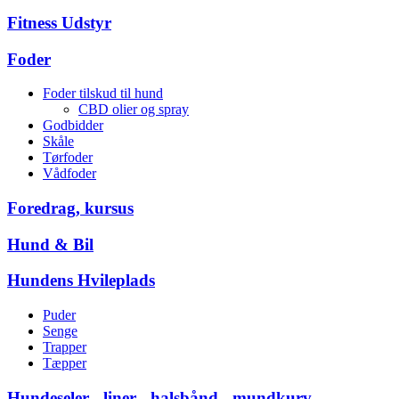
Fitness Udstyr
Foder
Foder tilskud til hund
CBD olier og spray
Godbidder
Skåle
Tørfoder
Vådfoder
Foredrag, kursus
Hund & Bil
Hundens Hvileplads
Puder
Senge
Trapper
Tæpper
Hundeseler - liner - halsbånd - mundkurv