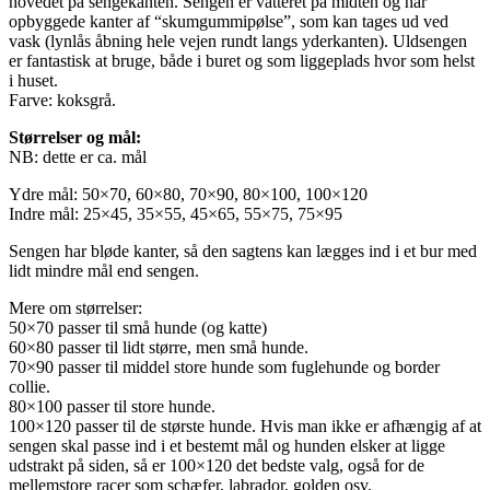
hovedet på sengekanten. Sengen er vatteret på midten og har
opbyggede kanter af “skumgummipølse”, som kan tages ud ved
vask (lynlås åbning hele vejen rundt langs yderkanten). Uldsengen
er fantastisk at bruge, både i buret og som liggeplads hvor som helst
i huset.
Farve: koksgrå.
Størrelser og mål:
NB: dette er ca. mål
Ydre mål: 50×70, 60×80, 70×90, 80×100, 100×120
Indre mål: 25×45, 35×55, 45×65, 55×75, 75×95
Sengen har bløde kanter, så den sagtens kan lægges ind i et bur med
lidt mindre mål end sengen.
Mere om størrelser:
50×70 passer til små hunde (og katte)
60×80 passer til lidt større, men små hunde.
70×90 passer til middel store hunde som fuglehunde og border
collie.
80×100 passer til store hunde.
100×120 passer til de største hunde. Hvis man ikke er afhængig af at
sengen skal passe ind i et bestemt mål og hunden elsker at ligge
udstrakt på siden, så er 100×120 det bedste valg, også for de
mellemstore racer som schæfer, labrador, golden osv.