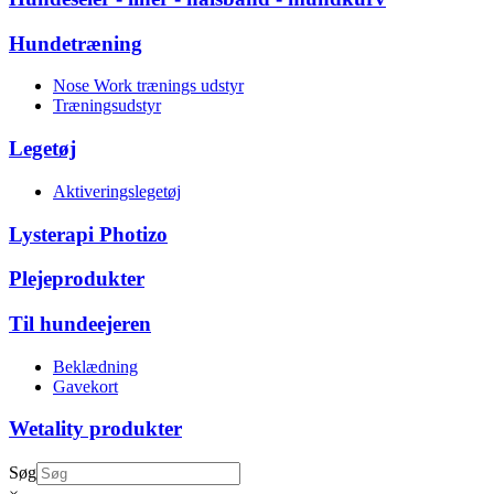
Hundetræning
Nose Work trænings udstyr
Træningsudstyr
Legetøj
Aktiveringslegetøj
Lysterapi Photizo
Plejeprodukter
Til hundeejeren
Beklædning
Gavekort
Wetality produkter
Søg