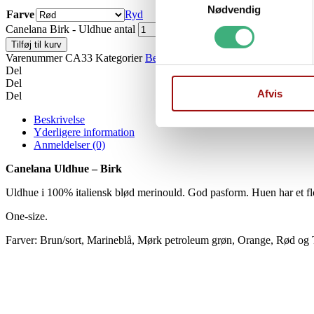
Nødvendig
Farve
Ryd
Canelana Birk - Uldhue antal
Tilføj til kurv
Varenummer
CA33
Kategorier
Beklædning
,
Canelana dækkener
Tag
Del
Del
Afvis
Del
Beskrivelse
Yderligere information
Anmeldelser (0)
Canelana Uldhue – Birk
Uldhue i 100% italiensk blød merinould. God pasform. Huen har et flo
One-size.
Farver: Brun/sort, Marineblå, Mørk petroleum grøn, Orange, Rød og 