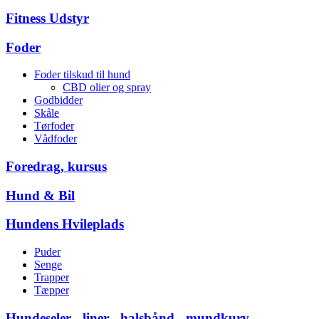
Fitness Udstyr
Foder
Foder tilskud til hund
CBD olier og spray
Godbidder
Skåle
Tørfoder
Vådfoder
Foredrag, kursus
Hund & Bil
Hundens Hvileplads
Puder
Senge
Trapper
Tæpper
Hundeseler - liner - halsbånd - mundkurv