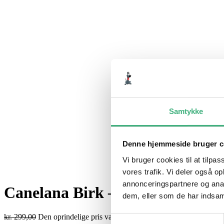
Samtykke
Denne hjemmeside bruger c
Vi bruger cookies til at tilpas
vores trafik. Vi deler også 
annonceringspartnere og anal
Canelana Birk – Uldhue
dem, eller som de har indsaml
kr.
299,00
Den oprindelige pris var: kr. 299,00.
kr.
259,00
Den aktuelle 
Samtykkevalg