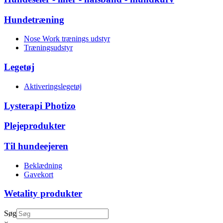
Hundetræning
Nose Work trænings udstyr
Træningsudstyr
Legetøj
Aktiveringslegetøj
Lysterapi Photizo
Plejeprodukter
Til hundeejeren
Beklædning
Gavekort
Wetality produkter
Søg