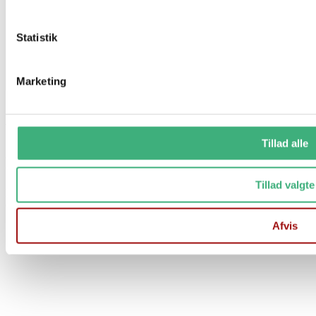
Statistik
Marketing
Vi holder ferielukket i uge 29 og 30
Tillad alle
Fra d. 17/7 til og med d. 1/8
Tillad valgte
Der er stadig mulighed for at afgive ordre på vores hjemmeside
Ordre afsendes 1 gang ugentligt
Afvis