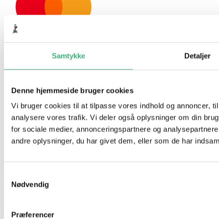
Samtykke
Detaljer
Denne hjemmeside bruger cookies
Vi bruger cookies til at tilpasse vores indhold og annoncer, til 
Hvem er vi
analysere vores trafik. Vi deler også oplysninger om din br
Kontakt
for sociale medier, annonceringspartnere og analysepartner
andre oplysninger, du har givet dem, eller som de har indsamle
Booking
Handelsbetingelser
Samtykkevalg
Persondatapolitik
Nødvendig
GDPR
Præferencer