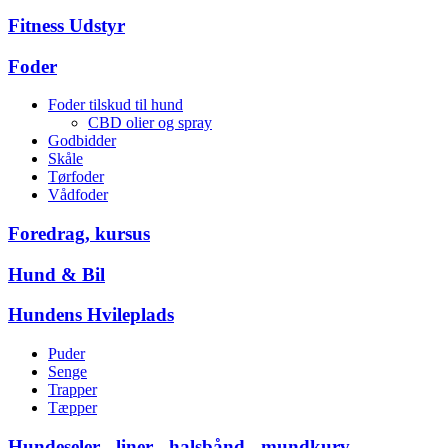
Fitness Udstyr
Foder
Foder tilskud til hund
CBD olier og spray
Godbidder
Skåle
Tørfoder
Vådfoder
Foredrag, kursus
Hund & Bil
Hundens Hvileplads
Puder
Senge
Trapper
Tæpper
Hundeseler - liner - halsbånd - mundkurv