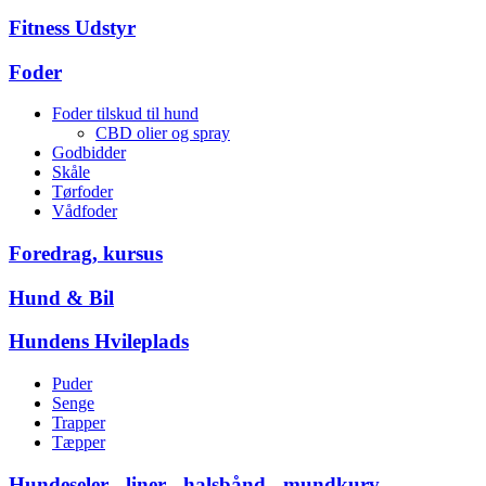
Fitness Udstyr
Foder
Foder tilskud til hund
CBD olier og spray
Godbidder
Skåle
Tørfoder
Vådfoder
Foredrag, kursus
Hund & Bil
Hundens Hvileplads
Puder
Senge
Trapper
Tæpper
Hundeseler - liner - halsbånd - mundkurv