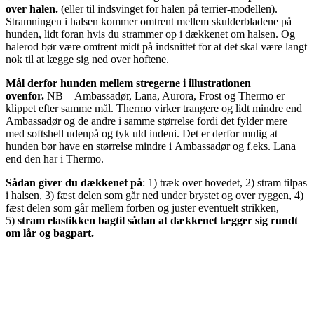
over halen.
(eller til indsvinget for halen på terrier-modellen).
Stramningen i halsen kommer omtrent mellem skulderbladene på
hunden, lidt foran hvis du strammer op i dækkenet om halsen. Og
halerod bør være omtrent midt på indsnittet for at det skal være langt
nok til at lægge sig ned over hoftene.
Mål derfor hunden mellem stregerne i illustrationen
ovenfor.
NB – Ambassadør, Lana, Aurora, Frost og Thermo er
klippet efter samme mål. Thermo virker trangere og lidt mindre end
Ambassadør og de andre i samme størrelse fordi det fylder mere
med softshell udenpå og tyk uld indeni. Det er derfor mulig at
hunden bør have en størrelse mindre i Ambassadør og f.eks. Lana
end den har i Thermo.
Sådan giver du dækkenet på
: 1) træk over hovedet, 2) stram tilpas
i halsen, 3) fæst delen som går ned under brystet og over ryggen, 4)
fæst delen som går mellem forben og juster eventuelt strikken,
5)
stram elastikken bagtil sådan at dækkenet lægger sig rundt
om lår og bagpart.