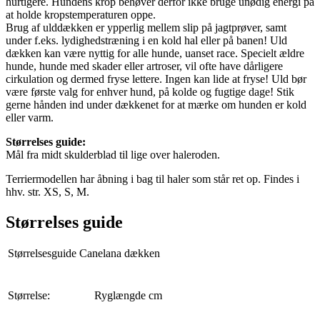
hurtigere. Hundens krop behøver derfor ikke bruge unødig energi på
at holde kropstemperaturen oppe.
Brug af ulddækken er ypperlig mellem slip på jagtprøver, samt
under f.eks. lydighedstræning i en kold hal eller på banen! Uld
dækken kan være nyttig for alle hunde, uanset race. Specielt ældre
hunde, hunde med skader eller artroser, vil ofte have dårligere
cirkulation og dermed fryse lettere. Ingen kan lide at fryse! Uld bør
være første valg for enhver hund, på kolde og fugtige dage! Stik
gerne hånden ind under dækkenet for at mærke om hunden er kold
eller varm.
Størrelses guide:
Mål fra midt skulderblad til lige over haleroden.
Terriermodellen har åbning i bag til haler som står ret op. Findes i
hhv. str. XS, S, M.
Størrelses guide
Størrelsesguide Canelana dækken
Størrelse:
Ryglængde cm