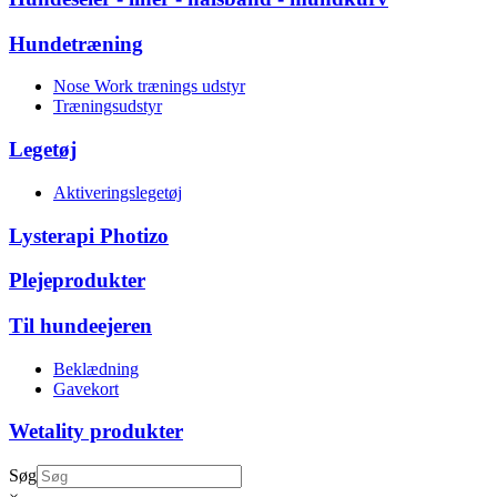
Hundetræning
Nose Work trænings udstyr
Træningsudstyr
Legetøj
Aktiveringslegetøj
Lysterapi Photizo
Plejeprodukter
Til hundeejeren
Beklædning
Gavekort
Wetality produkter
Søg