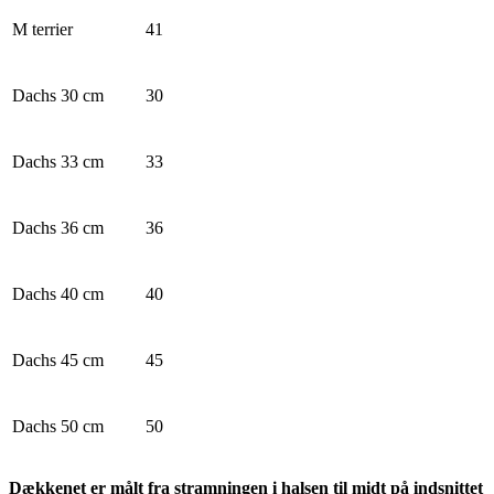
M terrier
41
Dachs 30 cm
30
Dachs 33 cm
33
Dachs 36 cm
36
Dachs 40 cm
40
Dachs 45 cm
45
Dachs 50 cm
50
Dækkenet er målt fra stramningen i halsen til midt på indsnittet