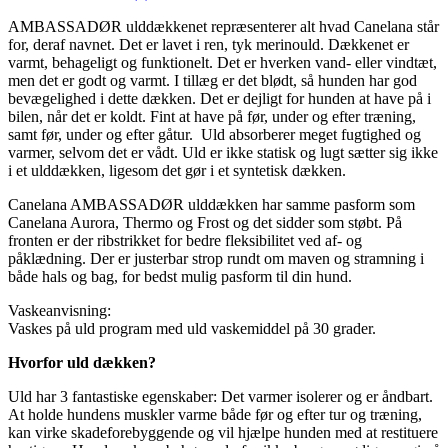
AMBASSADØR ulddækkenet repræsenterer alt hvad Canelana står
for, deraf navnet. Det er lavet i ren, tyk merinould. Dækkenet er
varmt, behageligt og funktionelt. Det er hverken vand- eller vindtæt,
men det er godt og varmt. I tillæg er det blødt, så hunden har god
bevægelighed i dette dækken. Det er dejligt for hunden at have på i
bilen, når det er koldt. Fint at have på før, under og efter træning,
samt før, under og efter gåtur. Uld absorberer meget fugtighed og
varmer, selvom det er vådt. Uld er ikke statisk og lugt sætter sig ikke
i et ulddækken, ligesom det gør i et syntetisk dækken.
Canelana AMBASSADØR ulddækken har samme pasform som
Canelana Aurora, Thermo og Frost og det sidder som støbt. På
fronten er der ribstrikket for bedre fleksibilitet ved af- og
påklædning. Der er justerbar strop rundt om maven og stramning i
både hals og bag, for bedst mulig pasform til din hund.
Vaskeanvisning:
Vaskes på uld program med uld vaskemiddel på 30 grader.
Hvorfor uld dækken?
Uld har 3 fantastiske egenskaber: Det varmer isolerer og er åndbart.
At holde hundens muskler varme både før og efter tur og træning,
kan virke skadeforebyggende og vil hjælpe hunden med at restituere