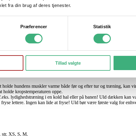
et fra din brug af deres tjenester.
raf navnet. Det er lavet i ren, tyk merinould. Dækkenet er varmt, beh
Præferencer
Statistik
i dette dækken. Det er dejligt for hunden at have på i bilen, når det er 
dt. Uld er ikke statisk og lugt sætter sig ikke i et ulddækken, ligesom 
ra, Thermo og Frost og det sidder som støbt. På fronten er der ribs
edst mulig pasform til din hund.
Tillad valgte
 At holde hundens muskler varme både før og efter tur og træning, kan v
at holde kropstemperaturen oppe.
.eks. lydighedstræning i en kold hal eller på banen! Uld dækken kan væ
d fryse lettere. Ingen kan lide at fryse! Uld bør være første valg for e
. str. XS, S, M.