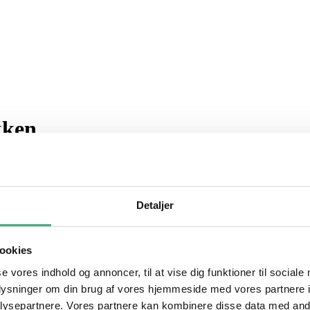
kken
moms
Detaljer
ookies
mbassadør
,
Canela
,
Ulddækken
se vores indhold og annoncer, til at vise dig funktioner til sociale
oplysninger om din brug af vores hjemmeside med vores partnere i
ysepartnere. Vores partnere kan kombinere disse data med andr