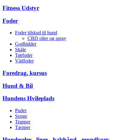
Fitness Udstyr
Foder
Foder tilskud til hund
CBD olier og spray
Godbidder
Skåle
Tørfoder
Vådfoder
Foredrag, kursus
Hund & Bil
Hundens Hvileplads
Puder
Senge
Trapper
Tæpper
Hundeseler - liner - halsbånd - mundkurv