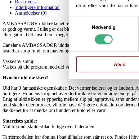
Beskrivelse
dem, eller som de har indsaml
Yderligere information
Anmeldelser (0)
Samtykkevalg
AMBASSADØR ulddækkenet repræsenterer alt hvad Canelana står for, de
Nødvendig
er godt og varmt. I tillæg er det blødt, så hunden har god bevægelighed 
efter gåtur. Uld absorberer meget fugtighed og varmer, selvom det er vå
Canelana AMBASSADØR ulddækken har samme pasform som Canelana Auro
justerbar strop rundt om maven og stramning i både hals og bag, for b
Vaskeanvisning:
Afvis
Vaskes på uld program med uld vaskemiddel på 30 grader.
Hvorfor uld dækken?
Uld har 3 fantastiske egenskaber: Det varmer isolerer og er åndbart.
hurtigere. Hundens krop behøver derfor ikke bruge unødig energi på 
Brug af ulddækken er ypperlig mellem slip på jagtprøver, samt under f
med skader eller artroser, vil ofte have dårligere cirkulation og derme
dækkenet for at mærke om hunden er kold eller varm.
Størrelses guide:
Mål fra midt skulderblad til lige over haleroden.
Terriermodellen har åbning i bag til haler som står ret op. Findes i hhv