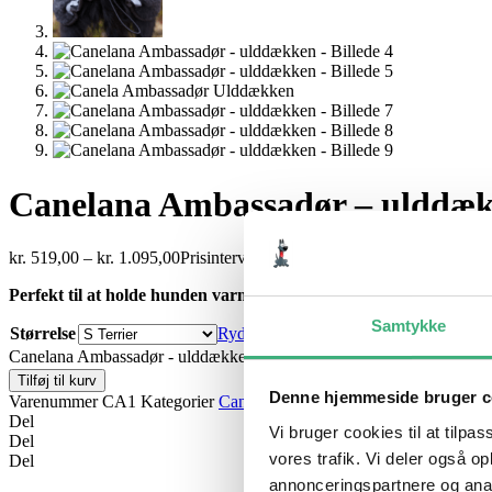
Canelana Ambassadør – ulddæ
kr.
519,00
–
kr.
1.095,00
Prisinterval: kr. 519,00 til kr. 1.095,00
Inkl. 
Perfekt til at holde hunden varm og lun i alle situationer!
Samtykke
Størrelse
Ryd
Canelana Ambassadør - ulddækken antal
Tilføj til kurv
Denne hjemmeside bruger c
Varenummer
CA1
Kategorier
Canelana dækkener
,
Dækkener
Tags
A
Del
Vi bruger cookies til at tilpas
Del
vores trafik. Vi deler også 
Del
annonceringspartnere og anal