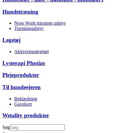
Hundetræning
Nose Work trænings udstyr
Træningsudstyr
Legetøj
Aktiveringslegetøj
Lysterapi Photizo
Plejeprodukter
Til hundeejeren
Beklædning
Gavekort
Wetality produkter
Søg