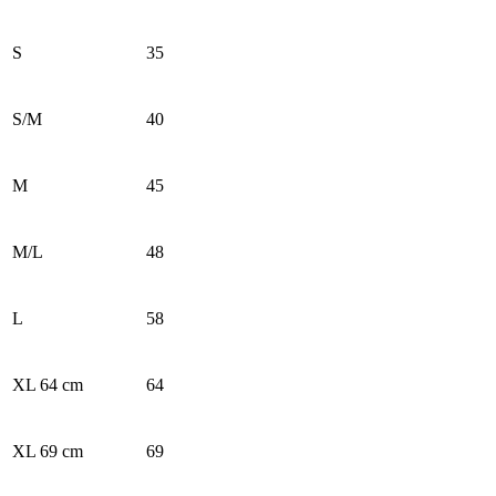
S
35
S/M
40
M
45
M/L
48
L
58
XL 64 cm
64
XL 69 cm
69