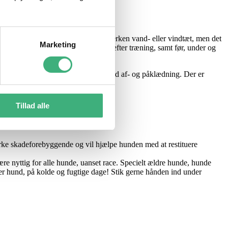
ageligt og funktionelt. Det er hverken vand- eller vindtæt, men det
Marketing
koldt. Fint at have på før, under og efter træning, samt før, under og
det gør i et syntetisk dækken.
trikket for bedre fleksibilitet ved af- og påklædning. Der er
Tillad alle
irke skadeforebyggende og vil hjælpe hunden med at restituere
re nyttig for alle hunde, uanset race. Specielt ældre hunde, hunde
nhver hund, på kolde og fugtige dage! Stik gerne hånden ind under