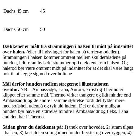
Dachs 45 cm
45
Dachs 50 cm
50
Dækkenet er målt fra stramningen i halsen til midt på indsnittet
over halen.
(eller til indsvinget for halen på terrier-modellen).
Stramningen i halsen kommer omtrent mellem skulderbladene på
hunden, lidt foran hvis du strammer op i dækkenet om halsen. Og
halerod bør være omtrent midt på indsnittet for at det skal være langt
nok til at lægge sig ned over hoftene.
Mål derfor hunden mellem stregerne i illustrationen
ovenfor.
NB – Ambassadør, Lana, Aurora, Frost og Thermo er
klippet efter samme mål. Thermo virker trangere og lidt mindre end
Ambassadør og de andre i samme størrelse fordi det fylder mere
med softshell udenpå og tyk uld indeni. Det er derfor mulig at
hunden bør have en størrelse mindre i Ambassadør og f.eks. Lana
end den har i Thermo.
Sådan giver du dækkenet på
: 1) træk over hovedet, 2) stram tilpas
i halsen, 3) fæst delen som går ned under brystet og over ryggen, 4)