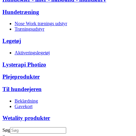
Hundetræning
Nose Work trænings udstyr
Træningsudstyr
Legetøj
Aktiveringslegetøj
Lysterapi Photizo
Plejeprodukter
Til hundeejeren
Beklædning
Gavekort
Wetality produkter
Søg