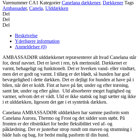
Varenummer
CA1
Kategorier
Canelana dækkener
,
Dækkener
Tags
Ambassadør
,
Canela
,
Ulddækken
Del
Del
Del
Beskrivelse
Yderligere information
Anmeldelser (0)
AMBASSADØR ulddækkenet repræsenterer alt hvad Canelana står
for, deraf navnet. Det er lavet i ren, tyk merinould. Dækkenet er
varmt, behageligt og funktionelt. Det er hverken vand- eller vindtæt,
men det er godt og varmt. I tillæg er det blødt, så hunden har god
bevægelighed i dette dækken. Det er dejligt for hunden at have på i
bilen, når det er koldt. Fint at have på før, under og efter træning,
samt før, under og efter gåtur. Uld absorberer meget fugtighed og
varmer, selvom det er vådt. Uld er ikke statisk og lugt sætter sig ikke
i et ulddækken, ligesom det gør i et syntetisk dækken.
Canelana AMBASSADØR ulddækken har samme pasform som
Canelana Aurora, Thermo og Frost og det sidder som støbt. På
fronten er der ribstrikket for bedre fleksibilitet ved af- og
påklædning. Der er justerbar strop rundt om maven og stramning i
både hals og bag, for bedst mulig pasform til din hund.