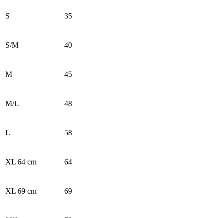
S
35
S/M
40
M
45
M/L
48
L
58
XL 64 cm
64
XL 69 cm
69