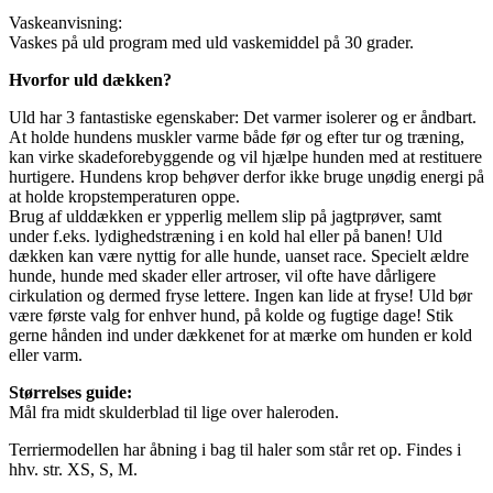
Vaskeanvisning:
Vaskes på uld program med uld vaskemiddel på 30 grader.
Hvorfor uld dækken?
Uld har 3 fantastiske egenskaber: Det varmer isolerer og er åndbart.
At holde hundens muskler varme både før og efter tur og træning,
kan virke skadeforebyggende og vil hjælpe hunden med at restituere
hurtigere. Hundens krop behøver derfor ikke bruge unødig energi på
at holde kropstemperaturen oppe.
Brug af ulddækken er ypperlig mellem slip på jagtprøver, samt
under f.eks. lydighedstræning i en kold hal eller på banen! Uld
dækken kan være nyttig for alle hunde, uanset race. Specielt ældre
hunde, hunde med skader eller artroser, vil ofte have dårligere
cirkulation og dermed fryse lettere. Ingen kan lide at fryse! Uld bør
være første valg for enhver hund, på kolde og fugtige dage! Stik
gerne hånden ind under dækkenet for at mærke om hunden er kold
eller varm.
Størrelses guide:
Mål fra midt skulderblad til lige over haleroden.
Terriermodellen har åbning i bag til haler som står ret op. Findes i
hhv. str. XS, S, M.