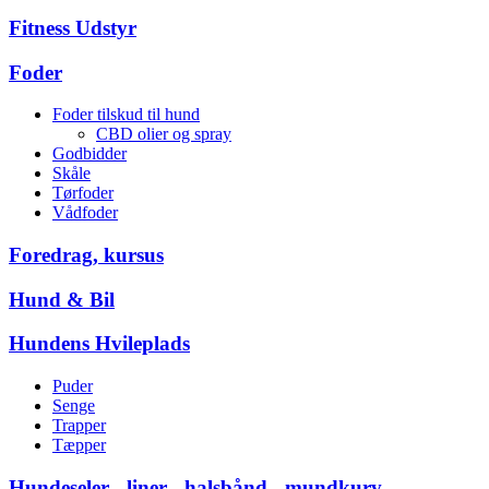
Fitness Udstyr
Foder
Foder tilskud til hund
CBD olier og spray
Godbidder
Skåle
Tørfoder
Vådfoder
Foredrag, kursus
Hund & Bil
Hundens Hvileplads
Puder
Senge
Trapper
Tæpper
Hundeseler - liner - halsbånd - mundkurv