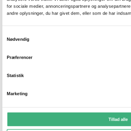
for sociale medier, annonceringspartnere og analysepartner
andre oplysninger, du har givet dem, eller som de har indsamle
Samtykkevalg
Nødvendig
Hvem er vi
Præferencer
Kontakt
Booking
Statistik
Handelsbetingelser
Persondatapolitik
Marketing
GDPR
Tillad alle