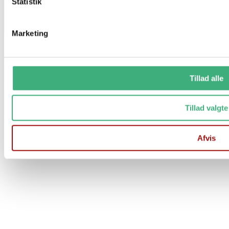
Statistik
Marketing
Vi holder ferielukket i uge 29 og 30
Tillad alle
Fra d. 17/7 til og med d. 1/8
Der er stadig mulighed for at afgive ordre på vores hjemmeside
Tillad valgte
Ordre afsendes 1 gang ugentligt
Afvis