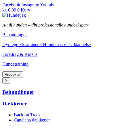
Fortsæt
Facebook
Instagram
Youtube
til
kr.
0,00
0
Kurv
indhold
Alt til hunden
–
din professionelle hundeekspert
Behandlinger
Dyrlæge Eksamineret Hundemassør Uddannelse
Foredrag & Kursus
Hundetræning
Produkter
✕
Behandlinger
Dækkener
Back on Track
Canelana dækkener