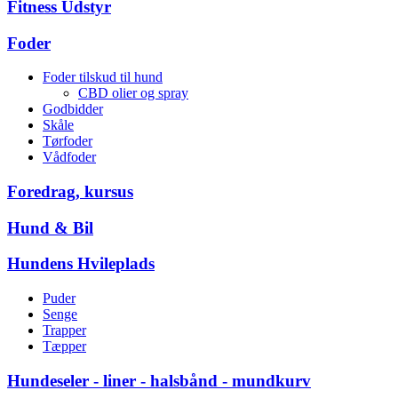
Fitness Udstyr
Foder
Foder tilskud til hund
CBD olier og spray
Godbidder
Skåle
Tørfoder
Vådfoder
Foredrag, kursus
Hund & Bil
Hundens Hvileplads
Puder
Senge
Trapper
Tæpper
Hundeseler - liner - halsbånd - mundkurv