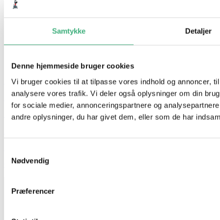
Samtykke
Detaljer
Denne hjemmeside bruger cookies
Hvem er vi
Vi bruger cookies til at tilpasse vores indhold og annoncer, til 
analysere vores trafik. Vi deler også oplysninger om din br
Kontakt
for sociale medier, annonceringspartnere og analysepartner
Booking
andre oplysninger, du har givet dem, eller som de har indsamle
Handelsbetingelser
Persondatapolitik
Samtykkevalg
Nødvendig
GDPR
Præferencer